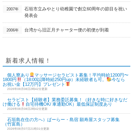
石垣市立みやとり幼稚園で創立60周年の節目を祝い
2007年
発表会
台湾から旧正月チャーター便の初便が到着
2006年
新着求人情報！
個人寮あり
マッサージセラピスト募集！平均時給1200円〜
1800円
（18:00以降時給250円up）未経験者も可。
今なら
お祝い金【12万円】プレゼント
2026年08月08日2時42分更新
セラピスト【経験者】業務委託募集！（好きな時に好きなだ
け働ける
自宅待機OK/ 車通勤OK）最低保証制度あり
2026年08月08日2時42分更新
石垣島在住の方へ）ぱーらー・島宿 願寿屋スタッフ募集
（竹富島）
2026年08月07日21時31分更新