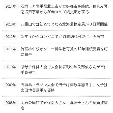
石垣市と岩手県北上市が友好都市を締結、種もみ緊
2014年
急増殖事業から20年来の民間交流が実る
八重山では初めてとなる北海道物産展が３日間開催
2013年
新年度からコンビニで24時間納税可能に、石垣市
2012年
竹富小中校がソニー科学教育賞の12年連続受賞を町
2011年
に報告
県母子保健大会で大会長表彰の屋良部俊さんが市に
2010年
受賞報告
石垣島マラソン大会で男子は藤原孝志選手、女子は
2009年
宮田博美選手が優勝
明石公民館で宜保勇人さん・真理子さんの結婚披露
2008年
宴