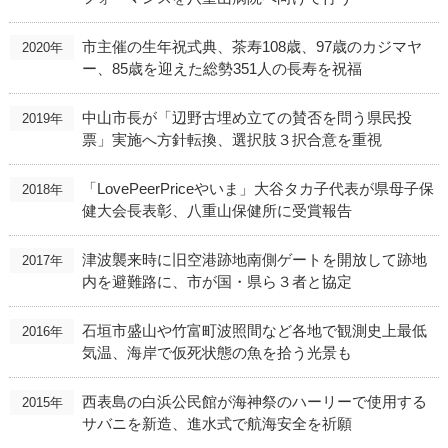
市主催の生年祝式典、茶寿108歳、97歳のカジマヤ
2020年
ー、85歳を迎えた総勢351人の長寿を祝福
中山市長が「辺野古埋め立ての賛否を問う県民投
2019年
票」実施へ方針転換、選択肢３択合意を重視
「LovePeerPriceやいま」大谷タカ子代表が県母子保
2018年
健大会長表彰、八重山保健所に受賞報告
津波襲来時に旧空港跡地南側ゲートを開放して跡地
2017年
内を避難路に、市が国・県ら３者と協定
石垣市盛山や竹富町波照間など各地で観測史上最低
2016年
気温、海岸で仮死状態の魚を拾う光景も
西表島の白浜公民館が海神祭のハーリーで使用する
2015年
サバニを新造、進水式で航海安全を祈願