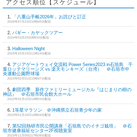
アクセス順位【スケジュール】
「八重山手帳2026年」お詫びと訂正
2026年07月23日16時45分配信
バギー・カヤックツアー
2024年03月25日9時33分配信
Halloween Night
2025年10月15日11時14分配信
アジアゲートウェイ交流戦 Power Series2023 in石垣島 千
葉ロッテマリーンズ vs 楽天モンキーズ（台湾） ＠石垣市中
央運動公園野球場
2023年02月01日15時47分配信
劇団四季 新作ファミリーミュージカル『はじまりの樹の
神話』 ＠石垣市民会館大ホール
2022年02月10日14時53分配信
1等星マラソン ＠沖縄県立石垣青少年の家
2023年01月16日14時04分配信
第52回熱研市民公開講座「石垣島でのイチゴ栽培」 ＠石
垣市健康福祉センター2F視聴覚室
2023年11月09日17時39分配信