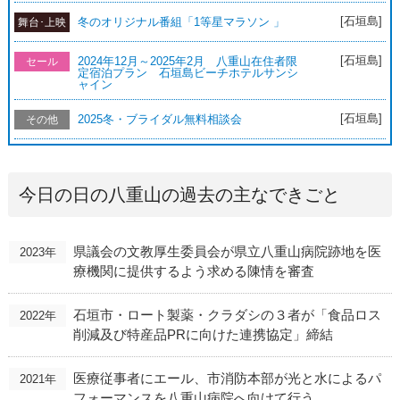
[石垣島]
冬のオリジナル番組「1等星マラソン 」
舞台･上映
[石垣島]
2024年12月～2025年2月 八重山在住者限
セール
定宿泊プラン 石垣島ビーチホテルサンシ
ャイン
[石垣島]
2025冬・ブライダル無料相談会
その他
今日の日の八重山の過去の主なできごと
県議会の文教厚生委員会が県立八重山病院跡地を医
2023年
療機関に提供するよう求める陳情を審査
石垣市・ロート製薬・クラダシの３者が「食品ロス
2022年
削減及び特産品PRに向けた連携協定」締結
医療従事者にエール、市消防本部が光と水によるパ
2021年
フォーマンスを八重山病院へ向けて行う