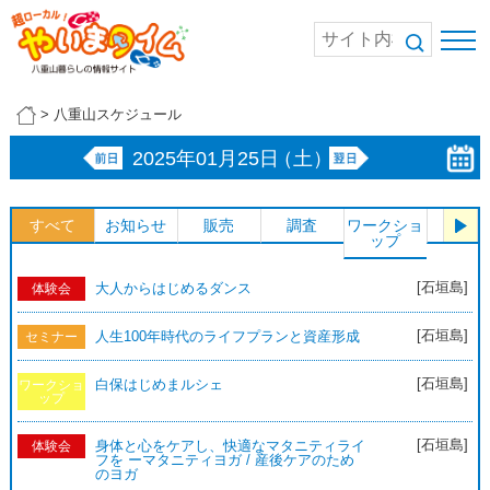
>
八重山スケジュール
2025年01月25日
（土）
すべて
お知らせ
販売
調査
ワークショ
体験
ップ
[石垣島]
大人からはじめるダンス
体験会
[石垣島]
人生100年時代のライフプランと資産形成
セミナー
[石垣島]
白保はじめまルシェ
ワークショ
ップ
[石垣島]
身体と心をケアし、快適なマタニティライ
体験会
フを ーマタニティヨガ / 産後ケアのため
のヨガ