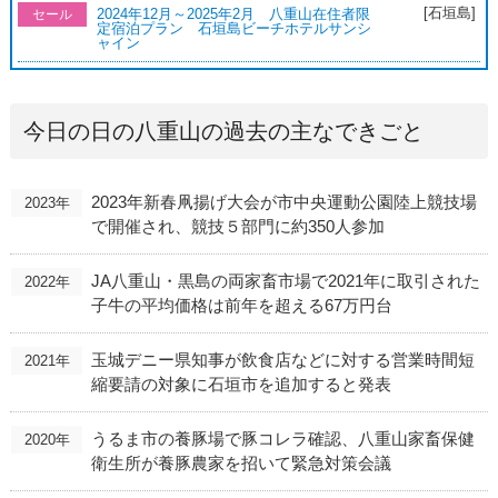
[石垣島]
2024年12月～2025年2月 八重山在住者限
セール
定宿泊プラン 石垣島ビーチホテルサンシ
ャイン
今日の日の八重山の過去の主なできごと
2023年新春凧揚げ大会が市中央運動公園陸上競技場
2023年
で開催され、競技５部門に約350人参加
JA八重山・黒島の両家畜市場で2021年に取引された
2022年
子牛の平均価格は前年を超える67万円台
玉城デニー県知事が飲食店などに対する営業時間短
2021年
縮要請の対象に石垣市を追加すると発表
うるま市の養豚場で豚コレラ確認、八重山家畜保健
2020年
衛生所が養豚農家を招いて緊急対策会議