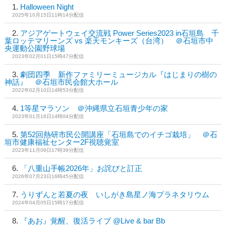
Halloween Night
2025年10月15日11時14分配信
アジアゲートウェイ交流戦 Power Series2023 in石垣島 千
葉ロッテマリーンズ vs 楽天モンキーズ（台湾） ＠石垣市中
央運動公園野球場
2023年02月01日15時47分配信
劇団四季 新作ファミリーミュージカル『はじまりの樹の
神話』 ＠石垣市民会館大ホール
2022年02月10日14時53分配信
1等星マラソン ＠沖縄県立石垣青少年の家
2023年01月16日14時04分配信
第52回熱研市民公開講座「石垣島でのイチゴ栽培」 ＠石
垣市健康福祉センター2F視聴覚室
2023年11月09日17時39分配信
「八重山手帳2026年」お詫びと訂正
2026年07月23日16時45分配信
うりずんと若夏の夜 いしがき島星ノ海プラネタリウム
2024年04月05日15時17分配信
『あお』覚醒、復活ライブ @Live & bar Bb