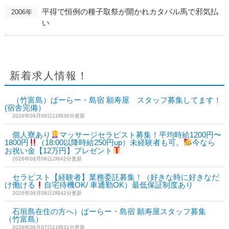
平得で恒例の種子取祭が開かれカタバル馬で邪気払
2006年
い
新着求人情報！
（竹富島）ぱーらー・島宿 願寿屋 スタッフ募集してます！
(宿舎完備）
2026年08月09日21時36分更新
個人寮あり
マッサージセラピスト募集！平均時給1200円〜
1800円
（18:00以降時給250円up）未経験者も可。
今なら
お祝い金【12万円】プレゼント
2026年08月08日2時42分更新
セラピスト【経験者】業務委託募集！（好きな時に好きなだ
け働ける
自宅待機OK/ 車通勤OK）最低保証制度あり
2026年08月08日2時42分更新
石垣島在住の方へ）ぱーらー・島宿 願寿屋スタッフ募集
（竹富島）
2026年08月07日21時31分更新