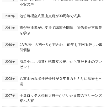
不安の声
池坊琉櫻会八重山支所が30周年で式典
2012年
市が発達障がい支援で講演会開催、関係者が支援策
2011年
を学ぶ
JA石垣牛の初セリが行われ、前年を下回る厳しい取
2010年
引価格
海星小に北海道札幌市立和光小から雪だるまのプレ
2009年
ゼント
八重山病院脳神経外科が２年５カ月ぶりに診療を再
2008年
開
千葉ロッテ大嶺祐太投手がさいたま市のマリーンズ
2007年
寮へ入寮