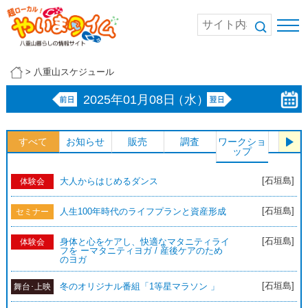
>
八重山スケジュール
2025年01月08日
（水）
すべて
お知らせ
販売
調査
ワークショ
体験
ップ
[石垣島]
大人からはじめるダンス
体験会
[石垣島]
人生100年時代のライフプランと資産形成
セミナー
[石垣島]
身体と心をケアし、快適なマタニティライ
体験会
フを ーマタニティヨガ / 産後ケアのため
のヨガ
[石垣島]
冬のオリジナル番組「1等星マラソン 」
舞台･上映