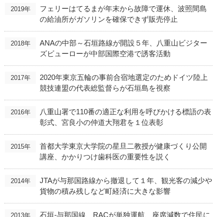
フェリーはてるまが年末から故障で運休、波照間島
2019年
の給油所がガソリンを確保できず販売停止
ANAの中部～石垣路線が開設５年、八重山ビジター
2018年
ズビューローが中部国際空港で誘客活動
2020年東京五輪の事前合宿地選定のためドイツ陸上
2017年
競技連盟の代表総監督らが石垣島を視察
八重山署で110番の適正な利用を呼びかける標語の表
2016年
彰式、宮良小の仲道大翔君を１位表彰
首都大学東京大学院の星旦二教授が健康づくり公開
2015年
講座、かかりつけ歯科医の重要性を説く
JTAが与那国路線から撤退して１年、観光客の減少や
2014年
貨物の積み残しなど町経済に大きな影響
石垣-与那国線、RACが単独運航、座席減数で住民に
2013年