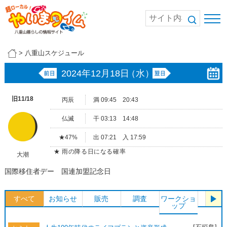
>
八重山スケジュール
2024年12月18日
（水）
旧11/18
丙辰
満 09:45 20:43
仏滅
干 03:13 14:48
★47%
出 07:21 入 17:59
★ 雨の降る日になる確率
大潮
国際移住者デー 国連加盟記念日
すべて
お知らせ
販売
調査
ワークショ
体験
ップ