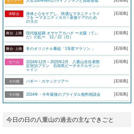
[石垣島]
人生100年時代のライフプランと資産形成
セミナー
[石垣島]
身体と心をケアし、快適なマタニティライ
体験会
フを ーマタニティヨガ / 産後ケアのため
のヨガ
[石垣島]
現代版組踊 オヤケアカハチ 〜太陽（てぃ
舞台･上映
だ）の乱〜 12／22（日）
[石垣島]
冬のオリジナル番組「1等星マラソン 」
舞台･上映
[石垣島]
2024年12月～2025年2月 八重山在住者限
セール
定宿泊プラン 石垣島ビーチホテルサンシ
ャイン
[石垣島]
バギー・カヤックツアー
その他
[石垣島]
2024年・今年最後のブライダル無料相談会
その他
今日の日の八重山の過去の主なできごと