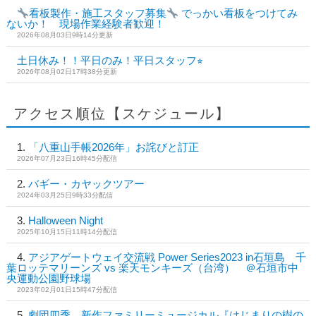
看板製作・施工スタッフ募集
でっかい看板をつけてみ
ないか！ 現場作業経験者歓迎！
2026年08月03日9時14分更新
土日休み！！平日のみ！平日スタッフ⭐︎
2026年08月02日17時38分更新
アクセス順位【スケジュール】
「八重山手帳2026年」お詫びと訂正
2026年07月23日16時45分配信
バギー・カヤックツアー
2024年03月25日9時33分配信
Halloween Night
2025年10月15日11時14分配信
アジアゲートウェイ交流戦 Power Series2023 in石垣島 千
葉ロッテマリーンズ vs 楽天モンキーズ（台湾） ＠石垣市中
央運動公園野球場
2023年02月01日15時47分配信
劇団四季 新作ファミリーミュージカル『はじまりの樹の