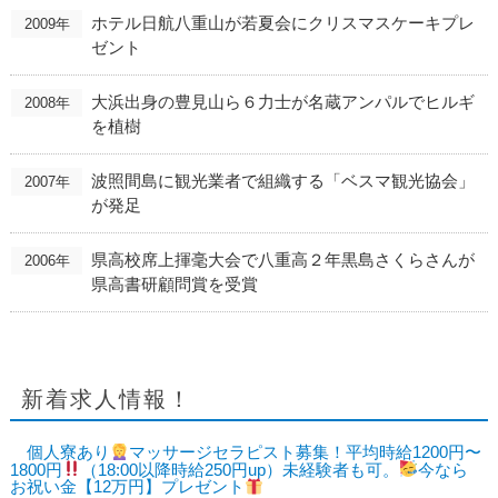
ホテル日航八重山が若夏会にクリスマスケーキプレ
2009年
ゼント
大浜出身の豊見山ら６力士が名蔵アンパルでヒルギ
2008年
を植樹
波照間島に観光業者で組織する「ベスマ観光協会」
2007年
が発足
県高校席上揮毫大会で八重高２年黒島さくらさんが
2006年
県高書研顧問賞を受賞
新着求人情報！
個人寮あり
マッサージセラピスト募集！平均時給1200円〜
1800円
（18:00以降時給250円up）未経験者も可。
今なら
お祝い金【12万円】プレゼント