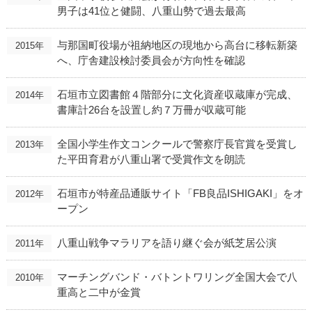
男子は41位と健闘、八重山勢で過去最高
与那国町役場が祖納地区の現地から高台に移転新築
2015年
へ、庁舎建設検討委員会が方向性を確認
石垣市立図書館４階部分に文化資産収蔵庫が完成、
2014年
書庫計26台を設置し約７万冊が収蔵可能
全国小学生作文コンクールで警察庁長官賞を受賞し
2013年
た平田育君が八重山署で受賞作文を朗読
石垣市が特産品通販サイト「FB良品ISHIGAKI」をオ
2012年
ープン
八重山戦争マラリアを語り継ぐ会が紙芝居公演
2011年
マーチングバンド・バトントワリング全国大会で八
2010年
重高と二中が金賞