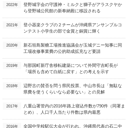
登野城字会の守護神・ミルクと獅子がアラスクヤか
2022年
ら登野城公民館の新奉納殿に移設される
登小器楽クラブの２チームが沖縄県アンサンブルコ
2021年
ンテスト小学生の部で金賞と銅賞に輝く
新石垣島製糖工場推進協議会が玉城デニー知事に同
2020年
工場改修事業費の公的助成拡充など要請
与那国町新庁舎移転建築について外間守吉町長が
2019年
「場所も含めて白紙に戻す」との考えを示す
辺野古の賛否を問う県民投票、中山市長は「無駄な
2018年
県費を使うくらいなら必要ない」との見解
八重山署管内の2016年路上寝込件数が790件（同署ま
2017年
とめ）、人口千人当たり件数は県内最悪
全国中学校駅伝大会が行われ、沖縄県代表の石二中
2016年