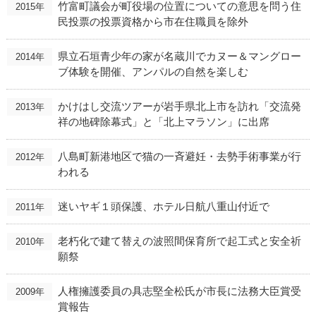
竹富町議会が町役場の位置についての意思を問う住
2015年
民投票の投票資格から市在住職員を除外
県立石垣青少年の家が名蔵川でカヌー＆マングロー
2014年
ブ体験を開催、アンパルの自然を楽しむ
かけはし交流ツアーが岩手県北上市を訪れ「交流発
2013年
祥の地碑除幕式」と「北上マラソン」に出席
八島町新港地区で猫の一斉避妊・去勢手術事業が行
2012年
われる
迷いヤギ１頭保護、ホテル日航八重山付近で
2011年
老朽化で建て替えの波照間保育所で起工式と安全祈
2010年
願祭
人権擁護委員の具志堅全松氏が市長に法務大臣賞受
2009年
賞報告