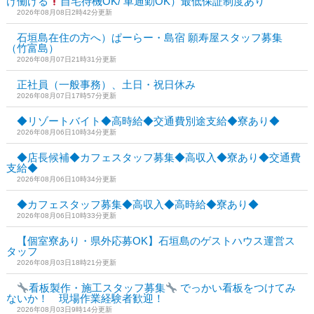
け働ける
自宅待機OK/ 車通勤OK）最低保証制度あり
2026年08月08日2時42分更新
石垣島在住の方へ）ぱーらー・島宿 願寿屋スタッフ募集
（竹富島）
2026年08月07日21時31分更新
正社員（一般事務）、土日・祝日休み
2026年08月07日17時57分更新
◆リゾートバイト◆高時給◆交通費別途支給◆寮あり◆
2026年08月06日10時34分更新
◆店長候補◆カフェスタッフ募集◆高収入◆寮あり◆交通費
支給◆
2026年08月06日10時34分更新
◆カフェスタッフ募集◆高収入◆高時給◆寮あり◆
2026年08月06日10時33分更新
【個室寮あり・県外応募OK】石垣島のゲストハウス運営ス
タッフ
2026年08月03日18時21分更新
看板製作・施工スタッフ募集
でっかい看板をつけてみ
ないか！ 現場作業経験者歓迎！
2026年08月03日9時14分更新