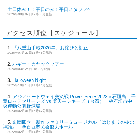
土日休み！！平日のみ！平日スタッフ⭐︎
2026年08月02日17時38分更新
アクセス順位【スケジュール】
「八重山手帳2026年」お詫びと訂正
2026年07月23日16時45分配信
バギー・カヤックツアー
2024年03月25日9時33分配信
Halloween Night
2025年10月15日11時14分配信
アジアゲートウェイ交流戦 Power Series2023 in石垣島 千
葉ロッテマリーンズ vs 楽天モンキーズ（台湾） ＠石垣市中
央運動公園野球場
2023年02月01日15時47分配信
劇団四季 新作ファミリーミュージカル『はじまりの樹の
神話』 ＠石垣市民会館大ホール
2022年02月10日14時53分配信