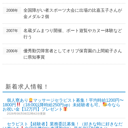
全国障がい者スポーツ大会に出場の比嘉玉子さんが
2008年
金メダル２個
名蔵ダムまつり開催、ボート遊覧やカヌー体験など
2007年
行う
優秀勤労障害者としてオリブ保育園の上間範子さん
2006年
に県知事賞
新着求人情報！
個人寮あり
マッサージセラピスト募集！平均時給1200円〜
1800円
（18:00以降時給250円up）未経験者も可。
今なら
お祝い金【12万円】プレゼント
2026年08月08日2時42分更新
セラピスト【経験者】業務委託募集！（好きな時に好きなだ