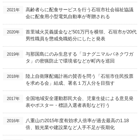
高齢者らに配食サービスを行う石垣市社会福祉協議
2021年
会に配食用小型電気自動車が寄贈される
首里城火災義援金など501万円を横領、石垣市が20代
2020年
男性職員を懲戒免職処分にしたと発表
与那国島にのみ生息する「ヨナグニマルバネクワガ
2019年
タ」の密猟防止で環境省などが町内を巡回
陸上自衛隊配備計画の賛否を問う「石垣市住民投票
2018年
を求める会」結成、署名１万人分を目指す
全国地域安全運動郡民大会、児童生徒による意見発
2017年
表やポスター・標語入選者表彰など行う
八重山の2015年度有効求人倍率が過去最高の1.18
2016年
倍、観光業や建設業など人手不足が長期化