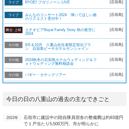
[石垣島]
RYOEI ブガリノーシ LIVE
ライブ
[石垣島]
みんなのコンサート2024 弾いてほしい曲
ライブ
のリクエスト受付中！
[石垣島]
エチオピアRoyal Family Story 秋の夜空に
舞台･上映
2024
[石垣島]
9月＆10月 八重山在住者限定宿泊プラ
その他
ン 石垣島ビーチホテルサンシャイン
[石垣島]
2024秋冬の石垣島ホテルウェディング＆フ
その他
ォトウェディング無料相談会
[石垣島]
バギー・カヤックツアー
その他
今日の日の八重山の過去の主なできごと
石垣市に建設中の陸自隊員宿舎の整備費は約83億円
2022年
で１戸当たり5,500万円、市が明らかに