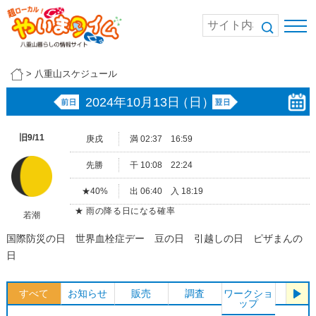
>
八重山スケジュール
2024年10月13日
（日）
旧9/11
庚戌
満 02:37 16:59
先勝
干 10:08 22:24
★40%
出 06:40 入 18:19
★ 雨の降る日になる確率
若潮
国際防災の日 世界血栓症デー 豆の日 引越しの日 ピザまんの
日
すべて
お知らせ
販売
調査
ワークショ
体験
ップ