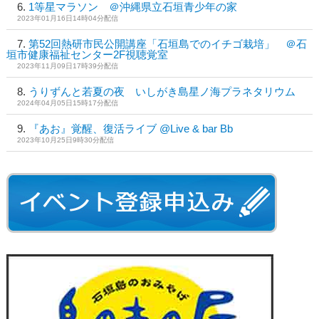
1等星マラソン ＠沖縄県立石垣青少年の家
2023年01月16日14時04分配信
第52回熱研市民公開講座「石垣島でのイチゴ栽培」 ＠石
垣市健康福祉センター2F視聴覚室
2023年11月09日17時39分配信
うりずんと若夏の夜 いしがき島星ノ海プラネタリウム
2024年04月05日15時17分配信
『あお』覚醒、復活ライブ @Live & bar Bb
2023年10月25日9時30分配信