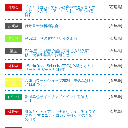
[石垣島]
「ふたりヨガ」で互いに癒やすタイヨガマ
体験会
ッサージ入門 10/11〜13【３日間での習
得】
[石垣島]
行政書士無料相談会
説明会
[石垣島]
第52回 秋の青空リサイクル市
フリマ
[石垣島]
R6年度 沖縄県介護に関する入門的研
講座
修 受講生募集のお知らせ
[石垣島]
kSaNa Yoga SchoolのTTCを体験するリト
体験会
リート-ヨガを学ぶ3日間-
[石垣島]
八重山ワークショップ2024 申込みは10
ワークショ
ップ
／11まで！
[石垣島]
新城幸也サイクリングイベント開催決
イベント
定！！
[石垣島]
身体と心をケアし、快適なマタニティライ
体験会
フを ーマタニティヨガ / 産後ケアのため
のヨガ