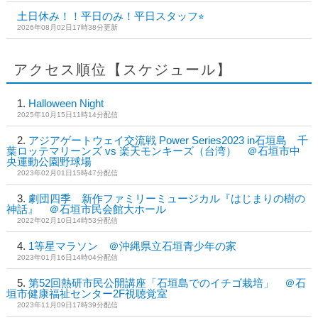
土日休み！！平日のみ！平日スタッフ⭐︎
2026年08月02日17時38分更新
アクセス順位【スケジュール】
Halloween Night
2025年10月15日11時14分配信
アジアゲートウェイ交流戦 Power Series2023 in石垣島 千
葉ロッテマリーンズ vs 楽天モンキーズ（台湾） ＠石垣市中
央運動公園野球場
2023年02月01日15時47分配信
劇団四季 新作ファミリーミュージカル『はじまりの樹の
神話』 ＠石垣市民会館大ホール
2022年02月10日14時53分配信
1等星マラソン ＠沖縄県立石垣青少年の家
2023年01月16日14時04分配信
第52回熱研市民公開講座「石垣島でのイチゴ栽培」 ＠石
垣市健康福祉センター2F視聴覚室
2023年11月09日17時39分配信