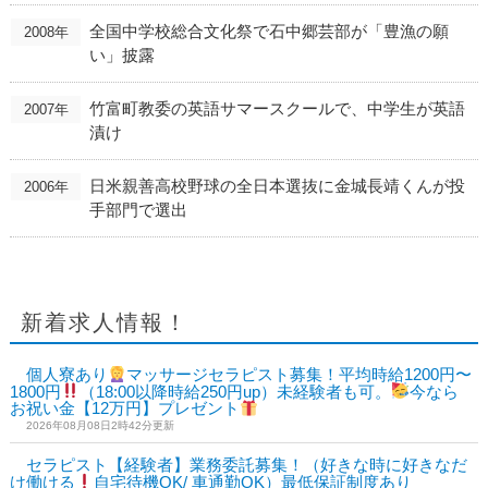
全国中学校総合文化祭で石中郷芸部が「豊漁の願
2008年
い」披露
竹富町教委の英語サマースクールで、中学生が英語
2007年
漬け
日米親善高校野球の全日本選抜に金城長靖くんが投
2006年
手部門で選出
新着求人情報！
個人寮あり
マッサージセラピスト募集！平均時給1200円〜
1800円
（18:00以降時給250円up）未経験者も可。
今なら
お祝い金【12万円】プレゼント
2026年08月08日2時42分更新
セラピスト【経験者】業務委託募集！（好きな時に好きなだ
け働ける
自宅待機OK/ 車通勤OK）最低保証制度あり