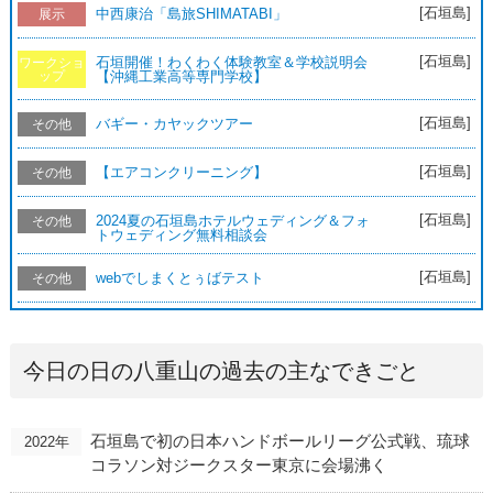
[石垣島]
中西康治「島旅SHIMATABI」
展示
[石垣島]
石垣開催！わくわく体験教室＆学校説明会
ワークショ
ップ
【沖縄工業高等専門学校】
[石垣島]
バギー・カヤックツアー
その他
[石垣島]
【エアコンクリーニング】
その他
[石垣島]
2024夏の石垣島ホテルウェディング＆フォ
その他
トウェディング無料相談会
[石垣島]
webでしまくとぅばテスト
その他
今日の日の八重山の過去の主なできごと
石垣島で初の日本ハンドボールリーグ公式戦、琉球
2022年
コラソン対ジークスター東京に会場沸く