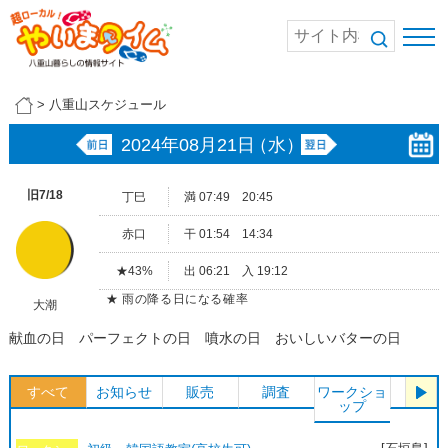
>
八重山スケジュール
2024年08月21日
（水）
旧7/18
丁巳
満 07:49 20:45
赤口
干 01:54 14:34
★43%
出 06:21 入 19:12
★ 雨の降る日になる確率
大潮
献血の日 パーフェクトの日 噴水の日 おいしいバターの日
すべて
お知らせ
販売
調査
ワークショ
体験
ップ