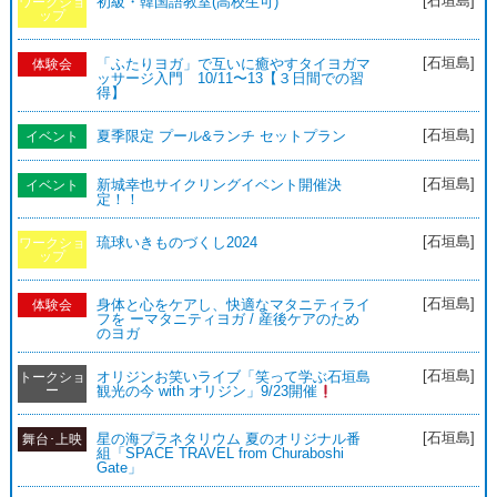
[石垣島]
初級・韓国語教室(高校生可)
ワークショ
ップ
[石垣島]
「ふたりヨガ」で互いに癒やすタイヨガマ
体験会
ッサージ入門 10/11〜13【３日間での習
得】
[石垣島]
夏季限定 プール&ランチ セットプラン
イベント
[石垣島]
新城幸也サイクリングイベント開催決
イベント
定！！
[石垣島]
琉球いきものづくし2024
ワークショ
ップ
[石垣島]
身体と心をケアし、快適なマタニティライ
体験会
フを ーマタニティヨガ / 産後ケアのため
のヨガ
[石垣島]
オリジンお笑いライブ「笑って学ぶ石垣島
トークショ
ー
観光の今 with オリジン」9/23開催
[石垣島]
星の海プラネタリウム 夏のオリジナル番
舞台･上映
組「SPACE TRAVEL from Churaboshi
Gate」