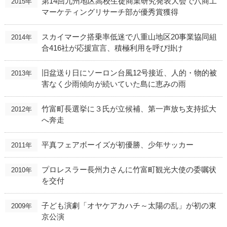
第14回九州地区高校生徒商業研究発表大会で八商工
2015年
マーケティングリサーチ部が優秀賞獲得
スカイマーク搭乗率低迷で八重山地区20事業協同組
2014年
合416社が応援宣言、積極利用を呼び掛け
旧盆送り日にソーロン台風12号接近、人的・物的被
2013年
害なく少雨傾向が続いていた島に恵みの雨
竹富町長選挙に３氏が立候補、第一声放ち支持拡大
2012年
へ奔走
平真フェアボーイズが初優勝、少年サッカー
2011年
プロレスラー長州力さんに竹富町観光大使の委嘱状
2010年
を交付
子ども演劇「オヤケアカハチ～太陽の乱」が初の東
2009年
京公演