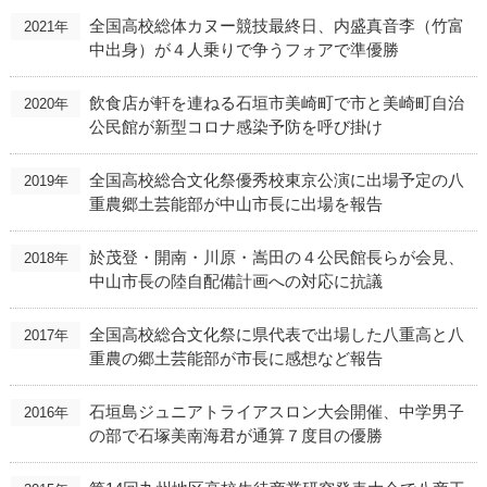
全国高校総体カヌー競技最終日、内盛真音李（竹富
2021年
中出身）が４人乗りで争うフォアで準優勝
飲食店が軒を連ねる石垣市美崎町で市と美崎町自治
2020年
公民館が新型コロナ感染予防を呼び掛け
全国高校総合文化祭優秀校東京公演に出場予定の八
2019年
重農郷土芸能部が中山市長に出場を報告
於茂登・開南・川原・嵩田の４公民館長らが会見、
2018年
中山市長の陸自配備計画への対応に抗議
全国高校総合文化祭に県代表で出場した八重高と八
2017年
重農の郷土芸能部が市長に感想など報告
石垣島ジュニアトライアスロン大会開催、中学男子
2016年
の部で石塚美南海君が通算７度目の優勝