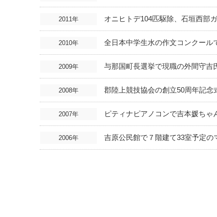
オニヒトデ104匹駆除、石垣西部
2011年
全日本中学生水の作文コンクール
2010年
与那国町長選挙で現職の外間守吉
2009年
郡陸上競技協会の創立50周年記念
2008年
ピティナピアノコンで吉本媛ちゃ
2007年
吉原公民館で７階建て33室予定の
2006年