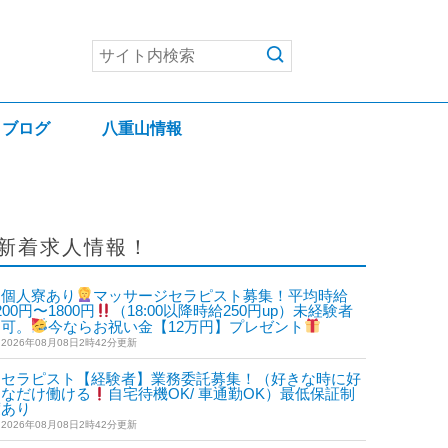
ブログ
八重山情報
新着求人情報！
個人寮あり
マッサージセラピスト募集！平均時給
200円〜1800円
（18:00以降時給250円up）未経験者
も可。
今ならお祝い金【12万円】プレゼント
2026年08月08日2時42分更新
セラピスト【経験者】業務委託募集！（好きな時に好
きなだけ働ける
自宅待機OK/ 車通勤OK）最低保証制
度あり
2026年08月08日2時42分更新