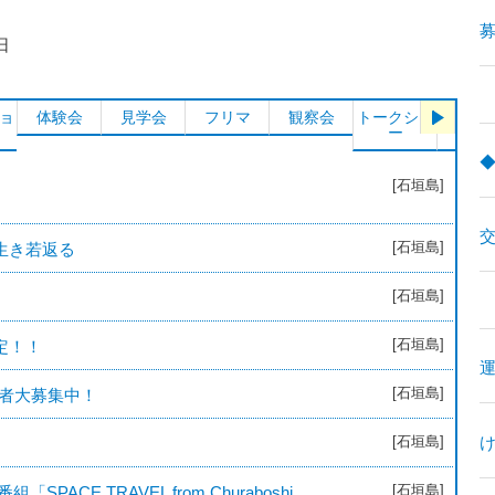
募
の日
ョ
体験会
見学会
フリマ
観察会
トークショ
シンポ
ー
ム
[石垣島]
[石垣島]
生き若返る
[石垣島]
[石垣島]
定！！
[石垣島]
加者大募集中！
[石垣島]
[石垣島]
CE TRAVEL from Churaboshi