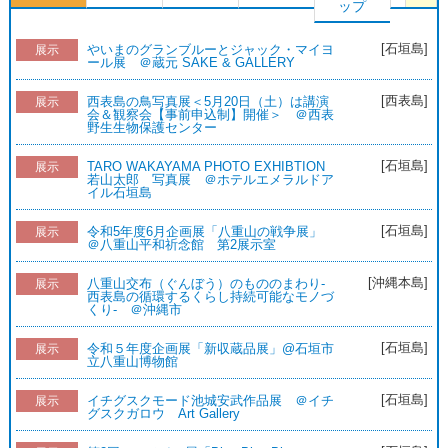
ップ
[石垣島]
やいまのグランブルーとジャック・マイヨ
展示
ール展 ＠蔵元 SAKE & GALLERY
[西表島]
西表島の鳥写真展＜5月20日（土）は講演
展示
会＆観察会【事前申込制】開催＞ ＠西表
野生生物保護センター
[石垣島]
TARO WAKAYAMA PHOTO EXHIBTION
展示
若山太郎 写真展 ＠ホテルエメラルドア
イル石垣島
[石垣島]
令和5年度6月企画展「八重山の戦争展」
展示
＠八重山平和祈念館 第2展示室
[沖縄本島]
八重山交布（ぐんぼう）のもののまわり-
展示
西表島の循環するくらし持続可能なモノづ
くり- ＠沖縄市
[石垣島]
令和５年度企画展「新収蔵品展」@石垣市
展示
立八重山博物館
[石垣島]
イチグスクモード池城安武作品展 ＠イチ
展示
グスクガロウ Art Gallery