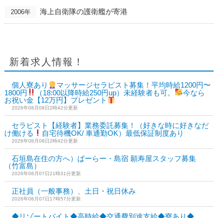
海上自衛隊の護衛艦が寄港
2006年
新着求人情報！
個人寮あり
マッサージセラピスト募集！平均時給1200円〜
1800円
（18:00以降時給250円up）未経験者も可。
今なら
お祝い金【12万円】プレゼント
2026年08月08日2時42分更新
セラピスト【経験者】業務委託募集！（好きな時に好きなだ
け働ける
自宅待機OK/ 車通勤OK）最低保証制度あり
2026年08月08日2時42分更新
石垣島在住の方へ）ぱーらー・島宿 願寿屋スタッフ募集
（竹富島）
2026年08月07日21時31分更新
正社員（一般事務）、土日・祝日休み
2026年08月07日17時57分更新
◆リゾートバイト◆高時給◆交通費別途支給◆寮あり◆