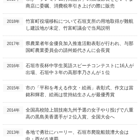
商店に委嘱、消費税率引き上げの際に販売
竹富町役場移転について石垣支所の用地取得が難航
2018年
し建設地が未定、竹富町議会で当局説明
県農業者年金優良加入推進活動表彰が行われ、与那
2017年
国町農業委員会の請舛姫代さんに会長賞
石垣市長杯中学生英語スピーチコンテストに16人が
2016年
出場、石垣中３年の高那李乃さんが１位
市の「平和を考える作文・絵画」表彰式、作文は當
2015年
銘和輝君、絵画は世持結生さんが最優秀賞
全国高校陸上競技南九州予選の女子やり投げで八重
2014年
高の黒島美香選手が２位入賞、全国大会へ
各地で勇壮にハーリー、石垣市爬龍船競漕大会は
2013年
中・西が６連覇