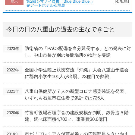
[石垣島]
第2回シマノイロ展「Blue,Blue,Blue.」
展示
＠アートホテル石垣島
今日の日の八重山の過去の主なできごと
防衛省の「PAC3配備を当分延長する」との発表に対
2023年
し、中山市長が別の展開場所の検討を要請
全国小学生陸上競技交流「沖縄」大会八重山予選会
2022年
に郡内小学生101人が出場、23種目で熱戦
八重山保健所が７人の新型コロナ感染確認を発表、
2021年
いずれも石垣市在住者で累計では726人
竹富町役場石垣庁舎の建設規模が判明、鉄骨造５階
2020年
建、延べ床面積4,702㎡、事業費30.6億円
市が「プレミアム付商品券」の広報部長をきいやま
2019年