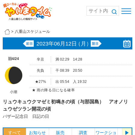
>
八重山スケジュール
2023年06月12日
（月）
旧4/24
辛丑
満 02:29 14:28
先負
干 08:39 20:50
★27%
出 05:54 入 19:32
★ 雨の降る日になる確率
小潮
リュウキュウクマゼミ初鳴きの頃（与那国島） アオノリ
ュウゼツラン開花の頃
バザー記念日 日記の日
すべて
お知らせ
販売
調査
ワークショ
体験