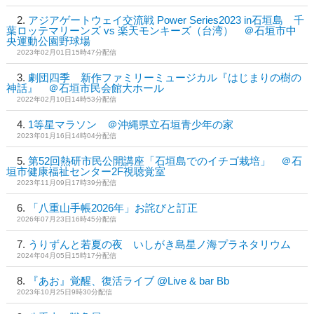
アジアゲートウェイ交流戦 Power Series2023 in石垣島 千
葉ロッテマリーンズ vs 楽天モンキーズ（台湾） ＠石垣市中
央運動公園野球場
2023年02月01日15時47分配信
劇団四季 新作ファミリーミュージカル『はじまりの樹の
神話』 ＠石垣市民会館大ホール
2022年02月10日14時53分配信
1等星マラソン ＠沖縄県立石垣青少年の家
2023年01月16日14時04分配信
第52回熱研市民公開講座「石垣島でのイチゴ栽培」 ＠石
垣市健康福祉センター2F視聴覚室
2023年11月09日17時39分配信
「八重山手帳2026年」お詫びと訂正
2026年07月23日16時45分配信
うりずんと若夏の夜 いしがき島星ノ海プラネタリウム
2024年04月05日15時17分配信
『あお』覚醒、復活ライブ @Live & bar Bb
2023年10月25日9時30分配信