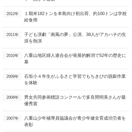
１期米182トンを本島向け初出荷、約100トンは学校
2012年
給食用
子ども演劇「南風の夢」公演、38人がアカハチの生
2011年
涯を熱演
八重山地区婦人連合会が発展的解消で52年の歴史に
2010年
幕
石垣小４年生がふるさと学習でもちきびの脱穀作業
2009年
を体験
男女共同参画標語コンクールで多良間明美さんが最
2008年
優秀賞
八重山少年補導員協議会が青少年健全育成功労者を
2007年
表彰