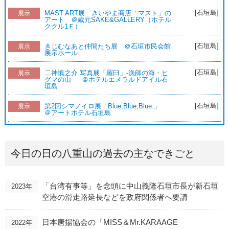
[石垣島]
MAST ART展 きいやま商店「マスト」の
展示
アート ＠蔵元SAKE&GALLERY（ホテル
ククル1Ｆ）
[石垣島]
きじむなあと仲間たち展 ＠石垣市民会館
展示
展示ホール
[石垣島]
二神慎之介 写真展「羅臼」-漁師の海・ヒ
展示
グマの山- ＠ホテルエメラルドアイル石
垣島
[石垣島]
第2回シマノイロ展「Blue,Blue,Blue.」
展示
＠アートホテル石垣島
今日の日の八重山の過去の主なできごと
「台湾有事等」を念頭に中山義隆石垣市長が新石垣
2023年
空港の滑走路延長などを政府関係者へ要請
日本唐揚協会の「MISS＆Mr.KARAAGE
2022年