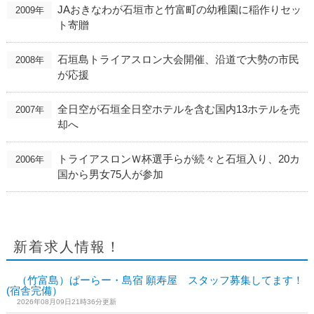
JAおきなわが石垣市と竹富町の幼稚園に稲作りセッ
2009年
ト寄贈
石垣島トライアスロン大会開催、沿道で大勢の市民
2008年
が応援
全日空が石垣全日空ホテルを含む国内13ホテルを売
2007年
却へ
トライアスロンＷ杯選手らが続々と石垣入り、20カ
2006年
国から男女75人が参加
新着求人情報！
（竹富島）ぱーらー・島宿 願寿屋 スタッフ募集してます！
(宿舎完備）
2026年08月09日21時36分更新