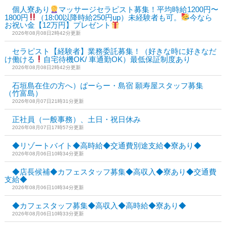
個人寮あり
マッサージセラピスト募集！平均時給1200円〜
1800円
（18:00以降時給250円up）未経験者も可。
今なら
お祝い金【12万円】プレゼント
2026年08月08日2時42分更新
セラピスト【経験者】業務委託募集！（好きな時に好きなだ
け働ける
自宅待機OK/ 車通勤OK）最低保証制度あり
2026年08月08日2時42分更新
石垣島在住の方へ）ぱーらー・島宿 願寿屋スタッフ募集
（竹富島）
2026年08月07日21時31分更新
正社員（一般事務）、土日・祝日休み
2026年08月07日17時57分更新
◆リゾートバイト◆高時給◆交通費別途支給◆寮あり◆
2026年08月06日10時34分更新
◆店長候補◆カフェスタッフ募集◆高収入◆寮あり◆交通費
支給◆
2026年08月06日10時34分更新
◆カフェスタッフ募集◆高収入◆高時給◆寮あり◆
2026年08月06日10時33分更新