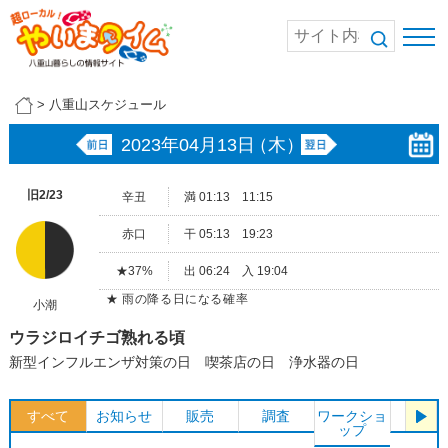
>
八重山スケジュール
2023年04月13日
（木）
旧2/23
辛丑
満 01:13 11:15
赤口
干 05:13 19:23
★37%
出 06:24 入 19:04
★ 雨の降る日になる確率
小潮
ウラジロイチゴ熟れる頃
新型インフルエンザ対策の日 喫茶店の日 浄水器の日
すべて
お知らせ
販売
調査
ワークショ
体験
ップ