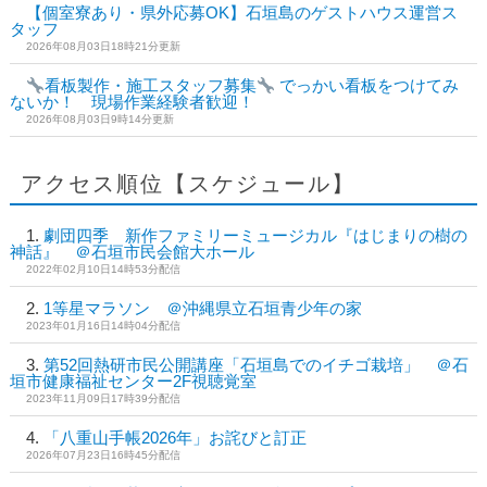
【個室寮あり・県外応募OK】石垣島のゲストハウス運営ス
タッフ
2026年08月03日18時21分更新
看板製作・施工スタッフ募集
でっかい看板をつけてみ
ないか！ 現場作業経験者歓迎！
2026年08月03日9時14分更新
アクセス順位【スケジュール】
劇団四季 新作ファミリーミュージカル『はじまりの樹の
神話』 ＠石垣市民会館大ホール
2022年02月10日14時53分配信
1等星マラソン ＠沖縄県立石垣青少年の家
2023年01月16日14時04分配信
第52回熱研市民公開講座「石垣島でのイチゴ栽培」 ＠石
垣市健康福祉センター2F視聴覚室
2023年11月09日17時39分配信
「八重山手帳2026年」お詫びと訂正
2026年07月23日16時45分配信