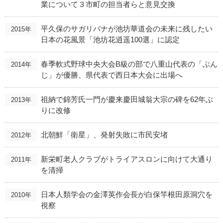
業について３市町の担当者らと意見交換
平久保のサガリバナが池坊華道会の未来に残したい
2015年
日本の花風景「池坊花逍遥100選」に認定
春季軟式野球中央大会B級の部で八重山代表の「ぶん
2014年
じ」が優勝、県代表で西日本大会に出場へ
祖納で錦芳氏一門が慶来慶田城翁大宗の碑を62年ぶ
2013年
りに改修
北朝鮮「衛星」、発射失敗に市民安堵
2012年
新栄町老人クラブがトライアスロンに向けて大通り
2011年
を清掃
日本人類学会の金澤英作会長が白保竿根田原洞穴を
2010年
視察