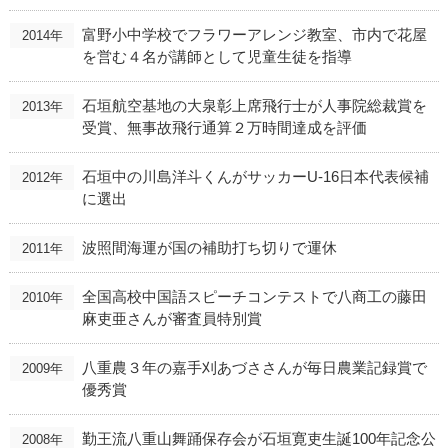
富野小中学校でフラワーアレンジ教室、市内で花屋
2014年
を営む４名が講師として児童生徒を指導
石垣航空基地の大泉彰上席飛行士が人事院総裁賞を
2013年
受賞、無事故飛行通算２万時間達成を評価
石垣中の川島洋斗くんがサッカーU-16日本代表候補
2012年
に選出
波照間海運が国の補助打ち切りで運休
2011年
全国高校中国語スピーチコンテストで八商工の藤田
2010年
麻吏亜さんが審査員特別賞
八重農３年の嘉手刈あづささんが毎日農業記録賞で
2009年
優秀賞
勤王流八重山舞踊保存会が石垣寛吏生誕100年記念公
2008年