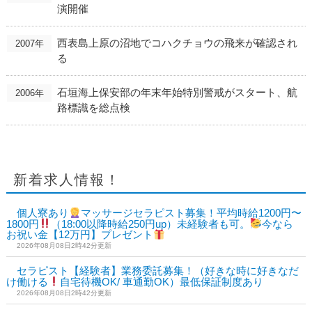
演開催
西表島上原の沼地でコハクチョウの飛来が確認され
2007年
る
石垣海上保安部の年末年始特別警戒がスタート、航
2006年
路標識を総点検
新着求人情報！
個人寮あり
マッサージセラピスト募集！平均時給1200円〜
1800円
（18:00以降時給250円up）未経験者も可。
今なら
お祝い金【12万円】プレゼント
2026年08月08日2時42分更新
セラピスト【経験者】業務委託募集！（好きな時に好きなだ
け働ける
自宅待機OK/ 車通勤OK）最低保証制度あり
2026年08月08日2時42分更新