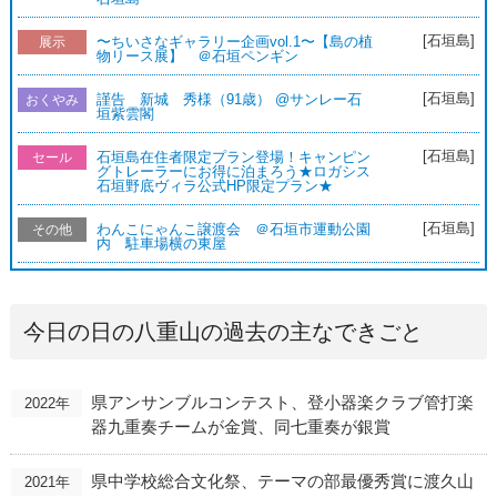
[石垣島]
〜ちいさなギャラリー企画vol.1〜【島の植
展示
物リース展】 ＠石垣ペンギン
[石垣島]
謹告 新城 秀様（91歳） @サンレー石
おくやみ
垣紫雲閣
[石垣島]
石垣島在住者限定プラン登場！キャンピン
セール
グトレーラーにお得に泊まろう★ロガシス
石垣野底ヴィラ公式HP限定プラン★
[石垣島]
わんこにゃんこ譲渡会 ＠石垣市運動公園
その他
内 駐車場横の東屋
今日の日の八重山の過去の主なできごと
県アンサンブルコンテスト、登小器楽クラブ管打楽
2022年
器九重奏チームが金賞、同七重奏が銀賞
県中学校総合文化祭、テーマの部最優秀賞に渡久山
2021年