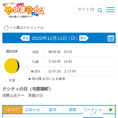
>
八重山スケジュール
2022年12月11日
（日）
旧11/18
戊戌
満 09:30 20:23
仏滅
干 02:59 14:30
★33%
出 07:16 入 17:56
★ 雨の降る日になる確率
大潮
クシティの日（与那国町）
国際山岳デー 胃腸の日
すべて
お知らせ
販売
調査
ワークショ
体験
ップ