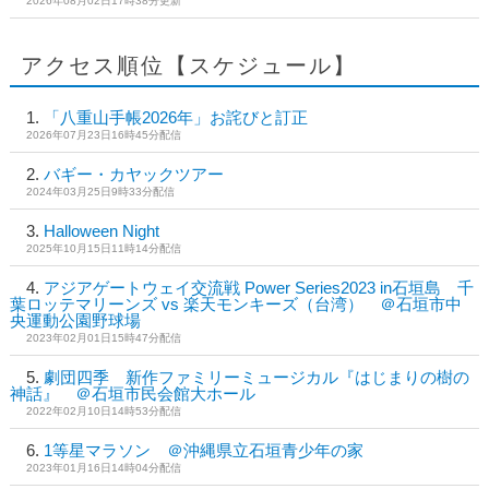
2026年08月02日17時38分更新
アクセス順位【スケジュール】
「八重山手帳2026年」お詫びと訂正
2026年07月23日16時45分配信
バギー・カヤックツアー
2024年03月25日9時33分配信
Halloween Night
2025年10月15日11時14分配信
アジアゲートウェイ交流戦 Power Series2023 in石垣島 千
葉ロッテマリーンズ vs 楽天モンキーズ（台湾） ＠石垣市中
央運動公園野球場
2023年02月01日15時47分配信
劇団四季 新作ファミリーミュージカル『はじまりの樹の
神話』 ＠石垣市民会館大ホール
2022年02月10日14時53分配信
1等星マラソン ＠沖縄県立石垣青少年の家
2023年01月16日14時04分配信