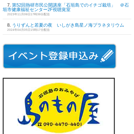
第52回熱研市民公開講座「石垣島でのイチゴ栽培」 ＠石
垣市健康福祉センター2F視聴覚室
2023年11月09日17時39分配信
うりずんと若夏の夜 いしがき島星ノ海プラネタリウム
2024年04月05日15時17分配信