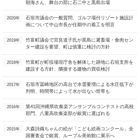
朝海さん、舞台の部に石二中と黒島出場
石垣市議会の一般質問、ゴルフ場付リゾート施設計
2020年
画について中山市長が任期中の着工を明言
竹富町議会で宮良道子氏が黒島に屠畜場・食肉セン
2019年
ター建設を要望、町は慎重に検討の方針
竹富町が町役場現庁舎を解体した跡地に石垣支所を
2018年
建設する方針、隣接する建物の買収検討
石垣市冨崎地区の高台で水需要増による水圧低下が
2017年
判明、時間帯によって水が出ない世帯も
第41回沖縄県吹奏楽アンサンブルコンテストの高校
2016年
部門、八重高吹奏楽部が銀賞に選ばれる
大森詩織ちゃんの絵が「こども絵画コンクール」全
2015年
国審査会で銀賞、ルーブル美術館に展示へ