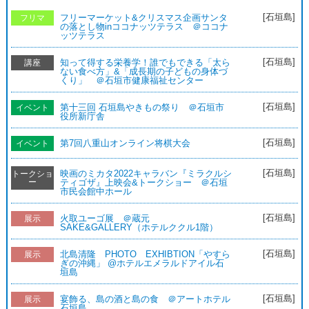
[石垣島]
フリーマーケット&クリスマス企画サンタ
フリマ
の落とし物inココナッツテラス ＠ココナ
ッツテラス
[石垣島]
知って得する栄養学！誰でもできる「太ら
講座
ない食べ方」&「成長期の子どもの身体づ
くり」 ＠石垣市健康福祉センター
[石垣島]
第十三回 石垣島やきもの祭り ＠石垣市
イベント
役所新庁舎
[石垣島]
第7回八重山オンライン将棋大会
イベント
[石垣島]
映画のミカタ2022キャラバン『ミラクルシ
トークショ
ー
ティゴザ』上映会&トークショー ＠石垣
市民会館中ホール
[石垣島]
火取ユーゴ展 ＠蔵元
展示
SAKE&GALLERY（ホテルククル1階）
[石垣島]
北島清隆 PHOTO EXHIBTION「やすら
展示
ぎの沖縄」 @ホテルエメラルドアイル石
垣島
[石垣島]
宴飾る、島の酒と島の食 ＠アートホテル
展示
石垣島