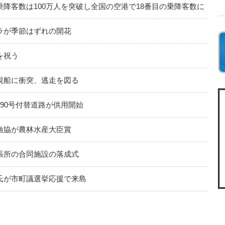
降客数は100万人を突破し全国の空港で18番目の乗降客数に
ラが季節はずれの開花
を祝う
視船に衝突、逃走を図る
90号付替道路が供用開始
漁協が農林水産大臣賞
張所の合同施設の落成式
氏が市町議選挙応援で来島