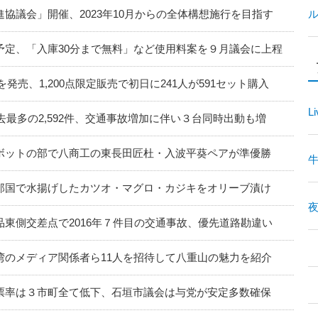
協議会」開催、2023年10月からの全体構想施行を目指す
予定、「入庫30分まで無料」など使用料案を９月議会に上程
発売、1,200点限定販売で初日に241人が591セット購入
Li
去最多の2,592件、交通事故増加に伴い３台同時出動も増
ボットの部で八商工の東長田匠杜・入波平葵ペアが準優勝
那国で水揚げしたカツオ・マグロ・カジキをオリーブ漬け
夜
東側交差点で2016年７件目の交通事故、優先道路勘違い
湾のメディア関係者ら11人を招待して八重山の魅力を紹介
票率は３市町全て低下、石垣市議会は与党が安定多数確保