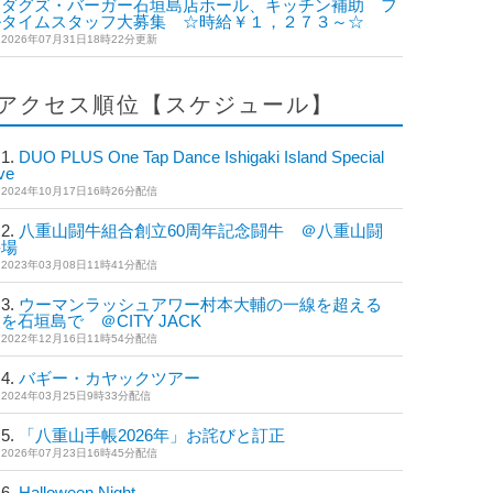
ダグズ・バーガー石垣島店ホール、キッチン補助 フ
ルタイムスタッフ大募集 ☆時給￥１，２７３～☆
2026年07月31日18時22分更新
アクセス順位【スケジュール】
DUO PLUS One Tap Dance Ishigaki Island Special
ve
2024年10月17日16時26分配信
八重山闘牛組合創立60周年記念闘牛 ＠八重山闘
牛場
2023年03月08日11時41分配信
ウーマンラッシュアワー村本大輔の一線を超える
を石垣島で ＠CITY JACK
2022年12月16日11時54分配信
バギー・カヤックツアー
2024年03月25日9時33分配信
「八重山手帳2026年」お詫びと訂正
2026年07月23日16時45分配信
Halloween Night