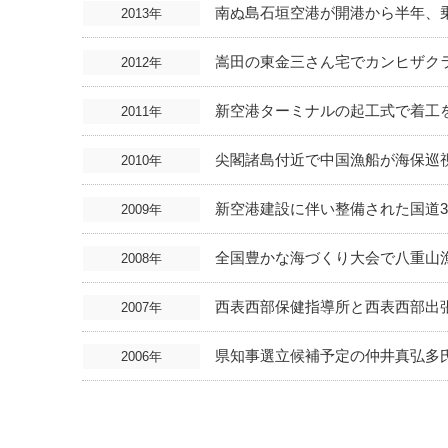
南ぬ島石垣空港が開港から半年、乗
2013年
嵩田の東金三さん宅でカンヒザク
2012年
新空港ターミナルの起工式で着工
2011年
尖閣諸島付近で中国漁船が海保巡
2010年
新空港建設に伴い整備された国道3
2009年
全国豊かな海づくり大会で八重山
2008年
西表西部保健指導所と西表西部出
2007年
県知事選立候補予定の仲井真弘多
2006年