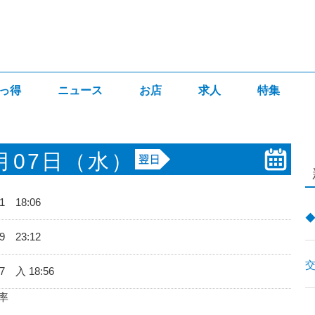
っ得
ニュース
お店
求人
特集
月07日
（水）
41 18:06
19 23:12
27 入 18:56
率