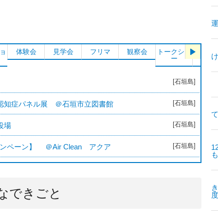
）
ョ
体験会
見学会
フリマ
観察会
トークショ
シンポ
ー
ム
[石垣島]
[石垣島]
認知症パネル展 ＠石垣市立図書館
て
[石垣島]
役場
[石垣島]
ペーン】 ＠Air Clean アクア
1
なできごと