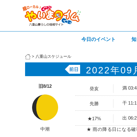
今日のイベント
知
>
八重山スケジュール
2022年09
旧8/12
満 03:
癸亥
干 11:
先勝
出 06:
★17%
中潮
★ 雨の降る日になる確