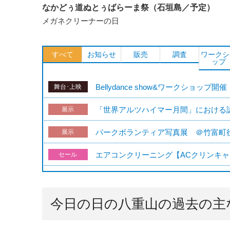
なかどぅ道ぬとぅばらーま祭（石垣島／予定
メガネクリーナーの日
すべて
お知らせ
販売
調査
ワークシ
ップ
Bellydance show&ワークショップ開催
舞台･上映
「世界アルツハイマー月間」における
展示
パークボランティア写真展 ＠竹富町
展示
エアコンクリーニング【ACクリンキャン
セール
今日の日の八重山の過去の主