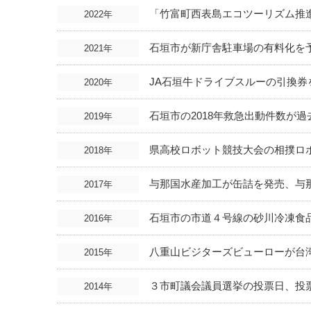
「竹富町西表島エコツーリズム推進
2022年
石垣市が新庁舎駐車場の有料化を
2021年
JA石垣牛ドライブスルーの引換券を
2020年
石垣市の2018年救急出動件数が過
2019年
県高校ロボット競技大会の相撲ロ
2018年
与那国水産加工が缶詰を発売、与
2017年
石垣市の市道４号線の砂川冷凍食品
2016年
八重山ビジターズビューローが台
2015年
３市町議会議員選挙の投票日、投
2014年