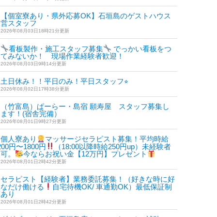
【個室寮あり・県外応募OK】石垣島のゲストハウス
運営スタッフ
2026年08月03日18時21分更新
看板製作・施工スタッフ募集
でっかい看板をつ
ジウ
フォーラム
講座
説明会
教室
セミナー
ボラ
けてみないか！ 現場作業経験者歓迎！
2026年08月03日9時14分更新
土日休み！！平日のみ！平日スタッフ⭐︎
2026年08月02日17時38分更新
（竹富島）ぱーらー・島宿 願寿屋 スタッフ募集し
ます！(宿舎完備）
2026年08月01日9時27分更新
個人寮あり
マッサージセラピスト募集！平均時給
200円〜1800円
（18:00以降時給250円up）未経験者
も可。
今ならお祝い金【12万円】プレゼント
2026年08月01日2時42分更新
セラピスト【経験者】業務委託募集！（好きな時に好
きなだけ働ける
自宅待機OK/ 車通勤OK）最低保証制
度あり
2026年08月01日2時42分更新