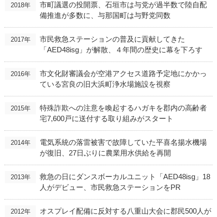
市町議選の投開票、石垣市は与党が過半数で陸自配
2018年
備推進が多数に、与那国町は与野党同数
市民救急ステーションの普及に貢献してきた
2017年
「AED48isg」が解散、４年間の歴史に幕を下ろす
市文化財審議会が空港アクセス道路予定地にかかっ
2016年
ている宮良の旧大浜町浄水場施設を視察
特殊詐欺への注意を喚起するハガキを郡内の高齢者
2015年
宅7,600戸に送付する取り組みがスタート
電気系統の落雷被害で故障していた平喜名揚水機場
2014年
が復旧、27日ぶりに農業用水供給を再開
救急の日にダンスボーカルユニット「AED48isg」18
2013年
人がデビュー、市民救急ステーションをPR
オスプレイ配備に反対する八重山大会に郡民500人が
2012年