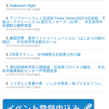
Halloween Night
2025年10月15日11時14分配信
アジアゲートウェイ交流戦 Power Series2023 in石垣島 千
葉ロッテマリーンズ vs 楽天モンキーズ（台湾） ＠石垣市中
央運動公園野球場
2023年02月01日15時47分配信
劇団四季 新作ファミリーミュージカル『はじまりの樹の
神話』 ＠石垣市民会館大ホール
2022年02月10日14時53分配信
1等星マラソン ＠沖縄県立石垣青少年の家
2023年01月16日14時04分配信
第52回熱研市民公開講座「石垣島でのイチゴ栽培」 ＠石
垣市健康福祉センター2F視聴覚室
2023年11月09日17時39分配信
うりずんと若夏の夜 いしがき島星ノ海プラネタリウム
2024年04月05日15時17分配信