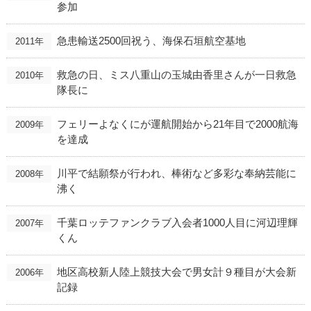
参加
急患輸送2500回祝う、海保石垣航空基地
2011年
救急の日、ミス八重山の玉城由香里さんが一日救急
2010年
隊長に
フェリーよなくにが運航開始から21年目で2000航海
2009年
を達成
川平で結願祭が行われ、棒術など多彩な奉納芸能に
2008年
沸く
千葉ロッテファンクラブ入会者1000人目に河辺理輝
2007年
くん
地区高校新人陸上競技大会で男女計９種目が大会新
2006年
記録