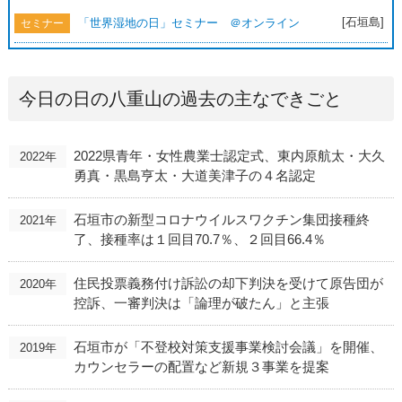
[石垣島]
「世界湿地の日」セミナー ＠オンライン
セミナー
今日の日の八重山の過去の主なできごと
2022県青年・女性農業士認定式、東内原航太・大久
2022年
勇真・黒島亨太・大道美津子の４名認定
石垣市の新型コロナウイルスワクチン集団接種終
2021年
了、接種率は１回目70.7％、２回目66.4％
住民投票義務付け訴訟の却下判決を受けて原告団が
2020年
控訴、一審判決は「論理が破たん」と主張
石垣市が「不登校対策支援事業検討会議」を開催、
2019年
カウンセラーの配置など新規３事業を提案