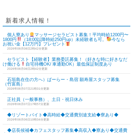
新着求人情報！
個人寮あり
マッサージセラピスト募集！平均時給1200円〜
1800円
（18:00以降時給250円up）未経験者も可。
今なら
お祝い金【12万円】プレゼント
2026年08月08日2時42分更新
セラピスト【経験者】業務委託募集！（好きな時に好きなだ
け働ける
自宅待機OK/ 車通勤OK）最低保証制度あり
2026年08月08日2時42分更新
石垣島在住の方へ）ぱーらー・島宿 願寿屋スタッフ募集
（竹富島）
2026年08月07日21時31分更新
正社員（一般事務）、土日・祝日休み
2026年08月07日17時57分更新
◆リゾートバイト◆高時給◆交通費別途支給◆寮あり◆
2026年08月06日10時34分更新
◆店長候補◆カフェスタッフ募集◆高収入◆寮あり◆交通費