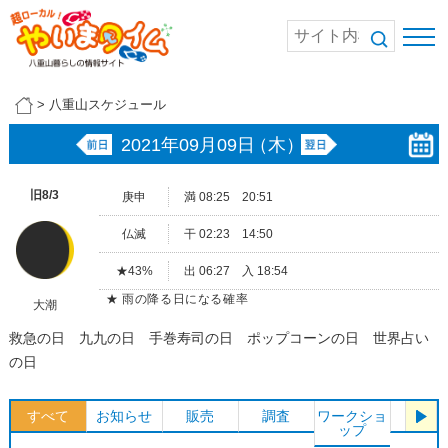
>
八重山スケジュール
2021年09月09日
（木）
旧8/3
庚申
満 08:25 20:51
仏滅
干 02:23 14:50
★43%
出 06:27 入 18:54
★ 雨の降る日になる確率
大潮
救急の日 九九の日 手巻寿司の日 ポップコーンの日 世界占い
の日
すべて
お知らせ
販売
調査
ワークショ
体験
ップ