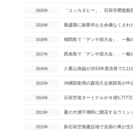
「ユッカヌヒー」、石垣市爬龍船
2020年
最盛期に操業停止を余儀なくされ
2019年
鳩間島で「デンサ節大会」、一般
2018年
西表島で「デンサ節大会」、一般
2017年
八重山漁協が2015年度決算で2,
2016年
沖縄防衛局の森浩久企画部長が中
2015年
石垣空港ターミナルが８億5,777
2014年
夏の大潮干潮時に開花するウミシ
2013年
新石垣空港建設地で全国の凧が交流
2012年