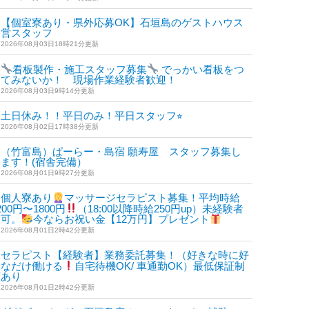
【個室寮あり・県外応募OK】石垣島のゲストハウス
運営スタッフ
2026年08月03日18時21分更新
看板製作・施工スタッフ募集
でっかい看板をつ
ジウ
フォーラム
講座
説明会
教室
セミナー
ボラ
けてみないか！ 現場作業経験者歓迎！
2026年08月03日9時14分更新
土日休み！！平日のみ！平日スタッフ⭐︎
2026年08月02日17時38分更新
（竹富島）ぱーらー・島宿 願寿屋 スタッフ募集し
ます！(宿舎完備）
2026年08月01日9時27分更新
個人寮あり
マッサージセラピスト募集！平均時給
200円〜1800円
（18:00以降時給250円up）未経験者
も可。
今ならお祝い金【12万円】プレゼント
2026年08月01日2時42分更新
セラピスト【経験者】業務委託募集！（好きな時に好
きなだけ働ける
自宅待機OK/ 車通勤OK）最低保証制
度あり
2026年08月01日2時42分更新