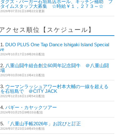
ダグズ・バーガー石垣島店ホール、キッチン補助 フ
ルタイムスタッフ大募集 ☆時給￥１，２７３～☆
2026年07月31日18時22分更新
アクセス順位【スケジュール】
DUO PLUS One Tap Dance Ishigaki Island Special
ve
2024年10月17日16時26分配信
八重山闘牛組合創立60周年記念闘牛 ＠八重山闘
牛場
2023年03月08日11時41分配信
ウーマンラッシュアワー村本大輔の一線を超える
を石垣島で ＠CITY JACK
2022年12月16日11時54分配信
バギー・カヤックツアー
2024年03月25日9時33分配信
「八重山手帳2026年」お詫びと訂正
2026年07月23日16時45分配信