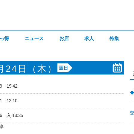
っ得
ニュース
お店
求人
特集
月24日
（木）
59 19:42
11 13:10
56 入 19:35
率