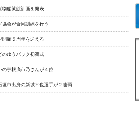
貨物船就航計画を発表
グ協会が合同訓練を行う
が開館５周年を迎える
どのゆうパック初荷式
小の宇根底市乃さんが４位
石垣市出身の新城幸也選手が２連覇