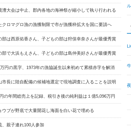
競漕大会は中止、郡内各地の海神祭が縮小して執り行われる
たクロマグロ漁の漁獲制限で市が漁獲枠拡大を国に要請へ
の部は西原佑香さん、子どもの部は狩俣幸奈さんが最優秀賞
Li
の部で大浜もえさん、子どもの部は島仲美好さんが最優秀賞
111万円の黒字、1973年の漁協誕生以来初めて累積赤字を解消
山市長に陸自配備の候補地選定で現地調査に入ることを説明
夜
万円の年間総売上を記録、税引き後の純利益は１億5,096万円
ョウブが野底で大量開花し海面を白い花で埋める
、親子連れ100人参加