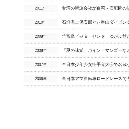
台湾の海運会社が台湾～石垣間の
2011年
石垣海上保安部と八重山ダイビン
2010年
竹富島ビジターセンターゆがふ館
2009年
「夏の味覚」パイン・マンゴーな
2008年
全日本少年少女空手道大会で名蔵
2007年
全日本アマ自転車ロードレースで
2006年