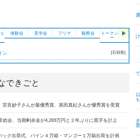
ョ
体験会
見学会
フリマ
観察会
トークショ
シンポ
ー
ム
[石垣島]
イン
て
なできごと
1
会、宮良妙子さんが最優秀賞、嵩田真紀さんが優秀賞を受賞
常総会、当期剰余金が4,269万円と２年ぶりに黒字を計上
パック出荷式、パイン４万箱・マンゴー１万箱出荷を計画