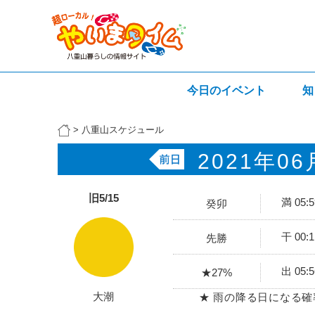
今日のイベント
知
>
八重山スケジュール
2021年06
旧5/15
満 05:
癸卯
干 00:
先勝
出 05:
★27%
大潮
★ 雨の降る日になる確