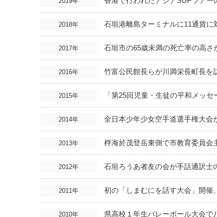
香港で行われたアジアSUPツア
2019年
石垣港離島ターミナルに11通貨
2018年
石垣市の65歳未満の死亡率の高さが
2017年
竹富公民館長らが川満栄長町長を
2016年
「第25回児童・生徒の平和メッ
2015年
全日本少年少女空手道選手権大会
2014年
桴海於茂登岳東側で市教育委員会
2013年
石垣ろうあ者友の会が手話通訳士
2012年
初の「しまむにを話す大会」開催
2011年
県高校１年生バレーボール大会で
2010年