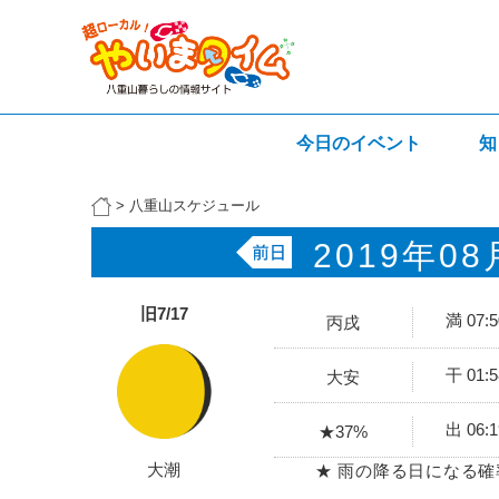
今日のイベント
知
>
八重山スケジュール
2019年08
旧7/17
満 07:
丙戌
干 01:
大安
出 06:
★37%
大潮
★ 雨の降る日になる確