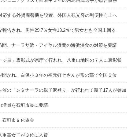
ーのジュニアクラスで西表中３年の河島飛鳥選手が総合優勝
に対応する外貨両替機を設置、外国人観光客の利便性向上へ
報告され、男性29.7％女性13.2％で男女とも全国上回る
訪問、ナーラサ浜・アイヤル浜間の海浜浸食の対策を要請
セージ展」表彰式が県庁で行われ、八重山地区の７人に表彰状
が開かれ、白保小３年の福元虹七さんが形の部で全国５位
主催の「ンタナーラの親子沢登り」が行われて親子17人が参加
の増員を石垣市長に要請
、石垣市文化協会
八重高女子が３位に入賞