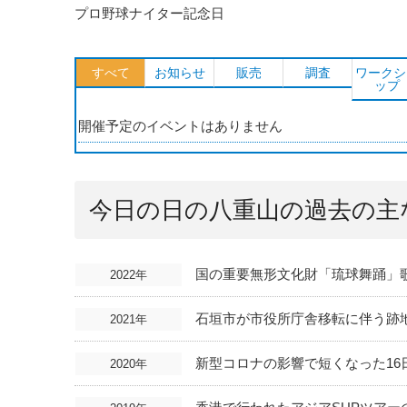
プロ野球ナイター記念日
すべて
お知らせ
販売
調査
ワークシ
ップ
開催予定のイベントはありません
今日の日の八重山の過去の主
国の重要無形文化財「琉球舞踊」
2022年
石垣市が市役所庁舎移転に伴う跡
2021年
新型コロナの影響で短くなった1
2020年