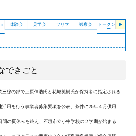
ョ
体験会
見学会
フリマ
観察会
トークショ
シンポ
ー
ム
なできごと
歌三線の部で上原伸浩氏と花城英樹氏が保持者に指定される
地活用を行う事業者募集要項を公表、条件に25年４月供用
6日間の夏休みを終え、石垣市立小中学校の２学期が始まる