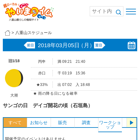
>
八重山スケジュール
2018年03月05日
（月）
旧1/18
丙申
満 09:21 21:40
赤口
干 03:19 15:36
★33%
出 07:02 入 18:48
★ 雨の降る日になる確率
大潮
サンゴの日 デイゴ開花の頃（石垣島）
すべて
お知らせ
販売
調査
ワークショ
体験
ップ
開催予定のイベントはありません