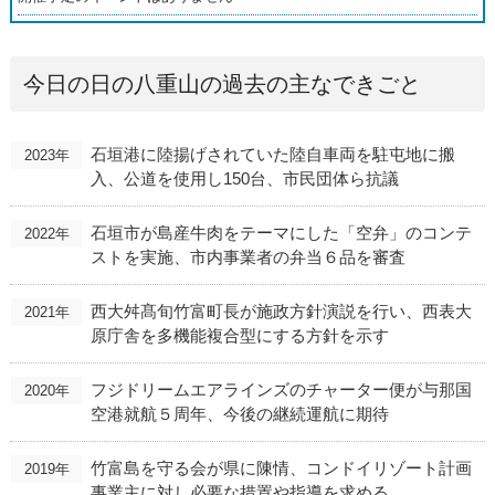
今日の日の八重山の過去の主なできごと
石垣港に陸揚げされていた陸自車両を駐屯地に搬
2023年
入、公道を使用し150台、市民団体ら抗議
石垣市が島産牛肉をテーマにした「空弁」のコンテ
2022年
ストを実施、市内事業者の弁当６品を審査
西大舛髙旬竹富町長が施政方針演説を行い、西表大
2021年
原庁舎を多機能複合型にする方針を示す
フジドリームエアラインズのチャーター便が与那国
2020年
空港就航５周年、今後の継続運航に期待
竹富島を守る会が県に陳情、コンドイリゾート計画
2019年
事業主に対し必要な措置や指導を求める