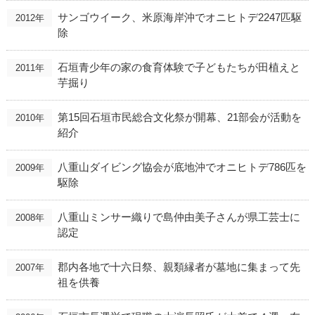
サンゴウイーク、米原海岸沖でオニヒトデ2247匹駆
2012年
除
石垣青少年の家の食育体験で子どもたちが田植えと
2011年
芋掘り
第15回石垣市民総合文化祭が開幕、21部会が活動を
2010年
紹介
八重山ダイビング協会が底地沖でオニヒトデ786匹を
2009年
駆除
八重山ミンサー織りで島仲由美子さんが県工芸士に
2008年
認定
郡内各地で十六日祭、親類縁者が墓地に集まって先
2007年
祖を供養