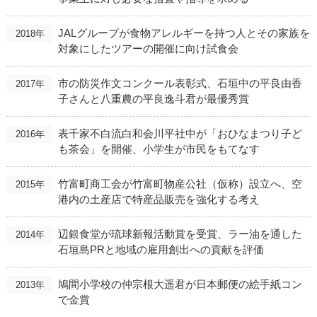
JALグループが食物アレルギーを持つ人とその家族を
2018年
対象にしたツアーの開催に向け試食会
市の防災作文コンクール表彰式、石垣中の平良由香
2017年
子さんと八重農の平良逸斗君が最優秀賞
表千家不白流白和会川平社中が「おひなまつり子ど
2016年
も茶会」を開催、小学生が市民をもてなす
竹富町商工会が竹富町物産公社（仮称）設立へ、空
2015年
港内の土産店で特産品販売を強化する考え
辺銀食堂が琉球新報活動賞を受賞、ラー油を通した
2014年
石垣島PRと地域の雇用創出への貢献を評価
鳩間小学校の仲宗根大遥君が日本郵便の絵手紙コン
2013年
で金賞