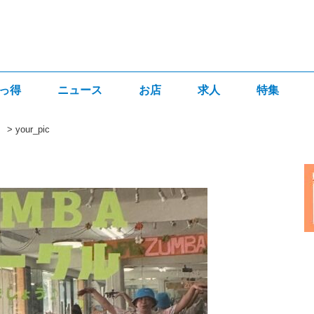
っ得
ニュース
お店
求人
特集
。
>
your_pic