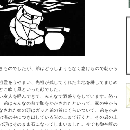
きものでしたが、弟はどうしようもなく怠けもので朝から
祖霊をうやまい、先祖が残してくれた土地を耕してまじめ
どこ吹く風といった顔でした。
い友人を呼んできて、みんなで酒盛りをしています。怒っ
、弟はみんなの前で恥をかかされたといって、家の中から
なされた姉の頭はガッと弟の首にくらいついて、弟をかみ
の海の中につき出している岩の上まで行くと、その岩の上
の頭はそのまま石になってしまいました。今でも御神崎の