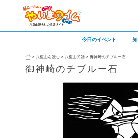
今日のイベント
知
>
八重山を読む
>
八重山民話
>
御神崎のチブルー石
御神崎のチブルー石