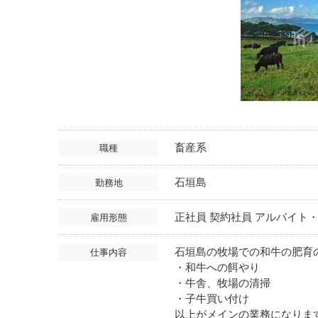
畜産系
職種
石垣島
勤務地
正社員 契約社員 アルバイト
雇用形態
石垣島の牧場での和牛の肥育
仕事内容
・和牛への餌やり
・牛舎、牧場の清掃
・子牛買い付け
以上がメインの業務になりま