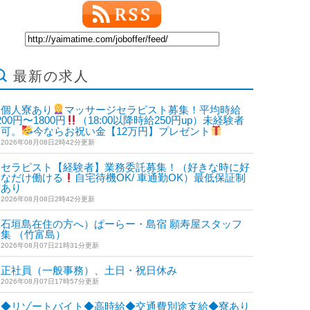
最新の求人
個人寮あり
マッサージセラピスト募集！平均時給
200円〜1800円
（18:00以降時給250円up）未経験者
も可。
今ならお祝い金【12万円】プレゼント
2026年08月08日2時42分更新
セラピスト【経験者】業務委託募集！（好きな時に好
きなだけ働ける
自宅待機OK/ 車通勤OK）最低保証制
度あり
2026年08月08日2時42分更新
石垣島在住の方へ）ぱーらー・島宿 願寿屋スタッフ
集 （竹富島）
2026年08月07日21時31分更新
正社員（一般事務）、土日・祝日休み
2026年08月07日17時57分更新
◆リゾートバイト◆高時給◆交通費別途支給◆寮あり