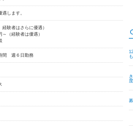
優遇します。
、経験者はさらに優遇）
円～（経験者は優遇）
談
1
時間 週６日勤務
ス
募