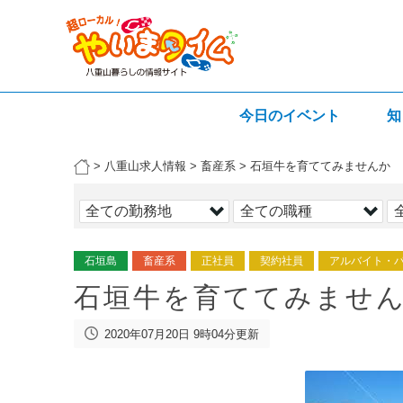
今日のイベント
知
>
八重山求人情報
>
畜産系
>
石垣牛を育ててみませんか
石垣島
畜産系
正社員
契約社員
アルバイト・
石垣牛を育ててみませ
2020年07月20日 9時04分更新