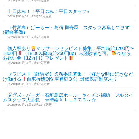
2026年08月03日9時14分更新
土日休み！！平日のみ！平日スタッフ⭐︎
2026年08月02日17時38分更新
（竹富島）ぱーらー・島宿 願寿屋 スタッフ募集してます！
(宿舎完備）
2026年08月01日9時27分更新
個人寮あり
マッサージセラピスト募集！平均時給1200円〜
1800円
（18:00以降時給250円up）未経験者も可。
今なら
お祝い金【12万円】プレゼント
2026年08月01日2時42分更新
セラピスト【経験者】業務委託募集！（好きな時に好きなだ
け働ける
自宅待機OK/ 車通勤OK）最低保証制度あり
2026年08月01日2時42分更新
ダグズ・バーガー石垣島店ホール、キッチン補助 フルタイ
ムスタッフ大募集 ☆時給￥１，２７３～☆
2026年07月31日18時22分更新