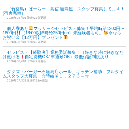
（竹富島）ぱーらー・島宿 願寿屋 スタッフ募集してます！
(宿舎完備）
2026年08月01日9時27分更新
個人寮あり
マッサージセラピスト募集！平均時給1200円〜
1800円
（18:00以降時給250円up）未経験者も可。
今なら
お祝い金【12万円】プレゼント
2026年08月01日2時42分更新
セラピスト【経験者】業務委託募集！（好きな時に好きなだ
け働ける
自宅待機OK/ 車通勤OK）最低保証制度あり
2026年08月01日2時42分更新
ダグズ・バーガー石垣島店ホール、キッチン補助 フルタイ
ムスタッフ大募集 ☆時給￥１，２７３～☆
2026年07月31日18時22分更新