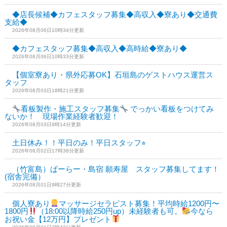
◆店長候補◆カフェスタッフ募集◆高収入◆寮あり◆交通費
支給◆
2026年08月06日10時34分更新
◆カフェスタッフ募集◆高収入◆高時給◆寮あり◆
2026年08月06日10時33分更新
【個室寮あり・県外応募OK】石垣島のゲストハウス運営ス
タッフ
2026年08月03日18時21分更新
看板製作・施工スタッフ募集
でっかい看板をつけてみ
ないか！ 現場作業経験者歓迎！
2026年08月03日9時14分更新
土日休み！！平日のみ！平日スタッフ⭐︎
2026年08月02日17時38分更新
（竹富島）ぱーらー・島宿 願寿屋 スタッフ募集してます！
(宿舎完備）
2026年08月01日9時27分更新
個人寮あり
マッサージセラピスト募集！平均時給1200円〜
1800円
（18:00以降時給250円up）未経験者も可。
今なら
お祝い金【12万円】プレゼント