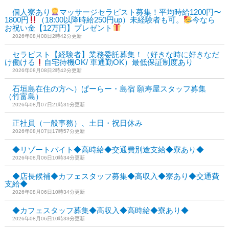
個人寮あり
マッサージセラピスト募集！平均時給1200円〜
1800円
（18:00以降時給250円up）未経験者も可。
今なら
お祝い金【12万円】プレゼント
2026年08月08日2時42分更新
セラピスト【経験者】業務委託募集！（好きな時に好きなだ
け働ける
自宅待機OK/ 車通勤OK）最低保証制度あり
2026年08月08日2時42分更新
石垣島在住の方へ）ぱーらー・島宿 願寿屋スタッフ募集
（竹富島）
2026年08月07日21時31分更新
正社員（一般事務）、土日・祝日休み
2026年08月07日17時57分更新
◆リゾートバイト◆高時給◆交通費別途支給◆寮あり◆
2026年08月06日10時34分更新
◆店長候補◆カフェスタッフ募集◆高収入◆寮あり◆交通費
支給◆
2026年08月06日10時34分更新
◆カフェスタッフ募集◆高収入◆高時給◆寮あり◆
2026年08月06日10時33分更新