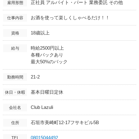
正社員 アルバイト・パート 業務委託 その他
雇用形態
お酒を使って楽しくしゃべるだけ！！
仕事内容
18歳以上
資格
時給2500円以上
給与
各種バックあり
最大50%のバック
21-2
勤務時間
基本日曜日定休
休日・休暇
Club Lazuli
会社名
石垣市美崎町12-17フサキビル5B
住所
08015044492
TEL