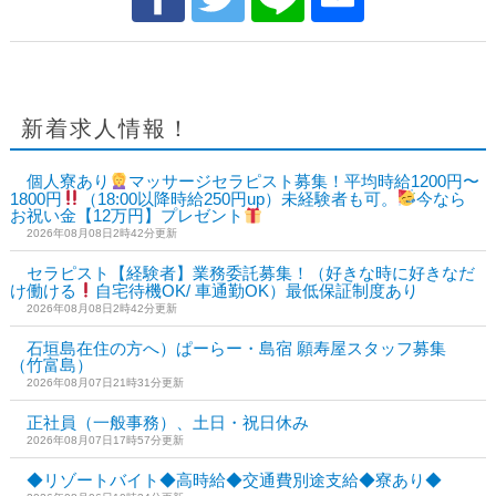
新着求人情報！
個人寮あり
マッサージセラピスト募集！平均時給1200円〜
1800円
（18:00以降時給250円up）未経験者も可。
今なら
お祝い金【12万円】プレゼント
2026年08月08日2時42分更新
セラピスト【経験者】業務委託募集！（好きな時に好きなだ
け働ける
自宅待機OK/ 車通勤OK）最低保証制度あり
2026年08月08日2時42分更新
石垣島在住の方へ）ぱーらー・島宿 願寿屋スタッフ募集
（竹富島）
2026年08月07日21時31分更新
正社員（一般事務）、土日・祝日休み
2026年08月07日17時57分更新
◆リゾートバイト◆高時給◆交通費別途支給◆寮あり◆