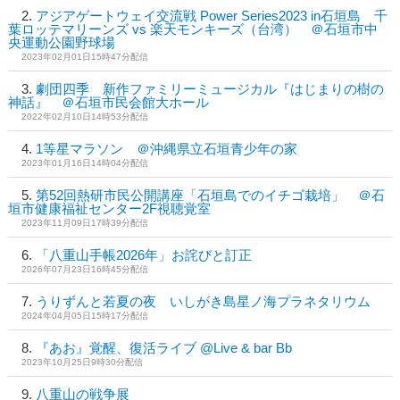
アジアゲートウェイ交流戦 Power Series2023 in石垣島 千
葉ロッテマリーンズ vs 楽天モンキーズ（台湾） ＠石垣市中
央運動公園野球場
2023年02月01日15時47分配信
劇団四季 新作ファミリーミュージカル『はじまりの樹の
神話』 ＠石垣市民会館大ホール
2022年02月10日14時53分配信
1等星マラソン ＠沖縄県立石垣青少年の家
2023年01月16日14時04分配信
第52回熱研市民公開講座「石垣島でのイチゴ栽培」 ＠石
垣市健康福祉センター2F視聴覚室
2023年11月09日17時39分配信
「八重山手帳2026年」お詫びと訂正
2026年07月23日16時45分配信
うりずんと若夏の夜 いしがき島星ノ海プラネタリウム
2024年04月05日15時17分配信
『あお』覚醒、復活ライブ @Live & bar Bb
2023年10月25日9時30分配信
八重山の戦争展