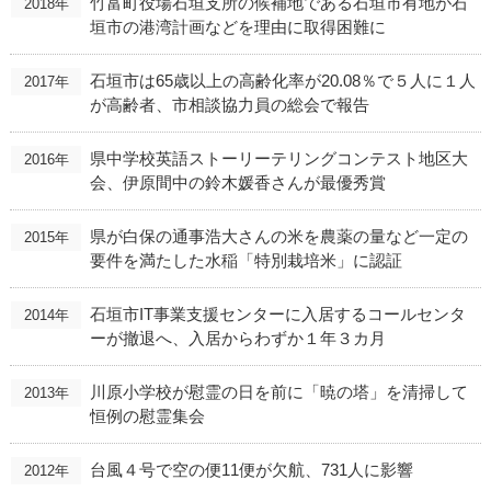
竹富町役場石垣支所の候補地である石垣市有地が石
2018年
垣市の港湾計画などを理由に取得困難に
石垣市は65歳以上の高齢化率が20.08％で５人に１人
2017年
が高齢者、市相談協力員の総会で報告
県中学校英語ストーリーテリングコンテスト地区大
2016年
会、伊原間中の鈴木媛香さんが最優秀賞
県が白保の通事浩大さんの米を農薬の量など一定の
2015年
要件を満たした水稲「特別栽培米」に認証
石垣市IT事業支援センターに入居するコールセンタ
2014年
ーが撤退へ、入居からわずか１年３カ月
川原小学校が慰霊の日を前に「暁の塔」を清掃して
2013年
恒例の慰霊集会
台風４号で空の便11便が欠航、731人に影響
2012年