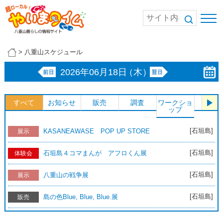
>
八重山スケジュール
2026年06月18日
（木）
すべて
お知らせ
販売
調査
ワークショ
体験
ップ
[石垣島]
KASANEAWASE POP UP STORE
展示
[石垣島]
石垣島４コマまんが アフロくん展
体験会
[石垣島]
八重山の戦争展
展示
[石垣島]
島の色Blue, Blue, Blue.展
販売