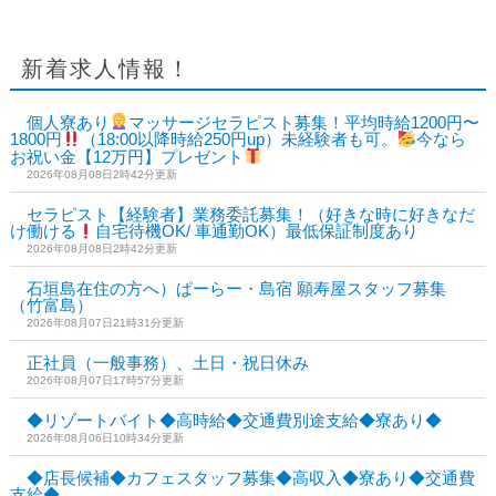
新着求人情報！
個人寮あり
マッサージセラピスト募集！平均時給1200円〜
1800円
（18:00以降時給250円up）未経験者も可。
今なら
お祝い金【12万円】プレゼント
2026年08月08日2時42分更新
セラピスト【経験者】業務委託募集！（好きな時に好きなだ
け働ける
自宅待機OK/ 車通勤OK）最低保証制度あり
2026年08月08日2時42分更新
石垣島在住の方へ）ぱーらー・島宿 願寿屋スタッフ募集
（竹富島）
2026年08月07日21時31分更新
正社員（一般事務）、土日・祝日休み
2026年08月07日17時57分更新
◆リゾートバイト◆高時給◆交通費別途支給◆寮あり◆
2026年08月06日10時34分更新
◆店長候補◆カフェスタッフ募集◆高収入◆寮あり◆交通費
支給◆