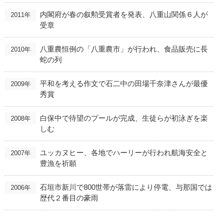
内閣府が春の叙勲受賞者を発表、八重山関係６人が
2011年
受章
八重農恒例の「八重農市」が行われ、食品販売に長
2010年
蛇の列
平和を考える作文で石二中の田場千奈津さんが最優
2009年
秀賞
白保中で待望のプールが完成、生徒らが初泳ぎを楽
2008年
しむ
ユッカヌヒー、各地でハーリーが行われ航海安全と
2007年
豊漁を祈願
石垣市新川で800世帯が落雷により停電、与那国では
2006年
歴代２番目の豪雨