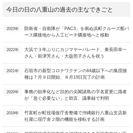
今日の日の八重山の過去の主なできごと
防衛省・自衛隊が「PAC3」を南ぬ浜町クルーズ船バ
2023年
ース隣接地から人工ビーチ隣接地へと移動
大浜で３年ぶりにカジマヤーパレード、東長田幸一
2022年
さん・前津芳さん・大益照子さんを祝う
石垣市の新型コロナワクチンの64歳以下への集団接
2021年
種は７月９日開始、８月19日完了の計画
事務の効率化など目的の尖閣諸島の字名変更に識者
2020年
が「急ぐ必要ない」と助言、議事録で判明
竹富町が町役場仮庁舎整備で沖縄銀行八重山支店新
2019年
社屋に現庁舎２階の機能を移転する計画