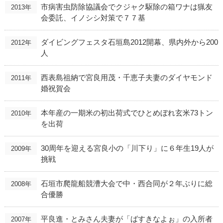
市病害虫防除協議会でクジャク駆除の箱ワナは猟友
2013年
会委託、イノシシ対策で７７基
ダイビングフェスタ石垣島2012開幕、県内外から200
2012年
人
西表島祖納で宮良用茂・千恵子夫妻のダイヤモンド
2011年
婚祝賀会
本年産の一期米の初出荷式でひとめぼれ玄米73トン
2010年
を出荷
30周年を迎える宮良小の「川下り」に６年生19人が
2009年
挑戦
石垣市爬龍船競漕大会で中・西合同が２年ぶりに総
2008年
合優勝
平良進・とみさん夫妻が「ばすきなよぉ」の入所者
2007年