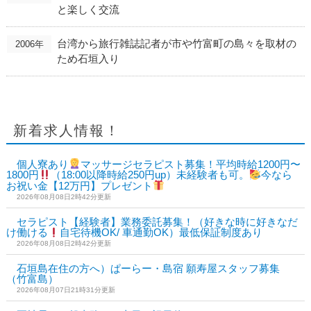
と楽しく交流
台湾から旅行雑誌記者が市や竹富町の島々を取材の
2006年
ため石垣入り
新着求人情報！
個人寮あり
マッサージセラピスト募集！平均時給1200円〜
1800円
（18:00以降時給250円up）未経験者も可。
今なら
お祝い金【12万円】プレゼント
2026年08月08日2時42分更新
セラピスト【経験者】業務委託募集！（好きな時に好きなだ
け働ける
自宅待機OK/ 車通勤OK）最低保証制度あり
2026年08月08日2時42分更新
石垣島在住の方へ）ぱーらー・島宿 願寿屋スタッフ募集
（竹富島）
2026年08月07日21時31分更新