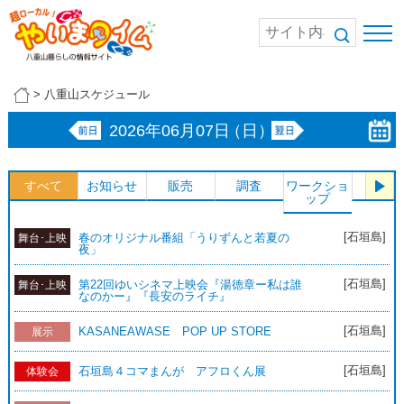
>
八重山スケジュール
2026年06月07日
（日）
すべて
お知らせ
販売
調査
ワークショ
体験
ップ
[石垣島]
春のオリジナル番組「うりずんと若夏の
舞台･上映
夜」
[石垣島]
第22回ゆいシネマ上映会『湯徳章ー私は誰
舞台･上映
なのかー』『長安のライチ』
[石垣島]
KASANEAWASE POP UP STORE
展示
[石垣島]
石垣島４コマまんが アフロくん展
体験会