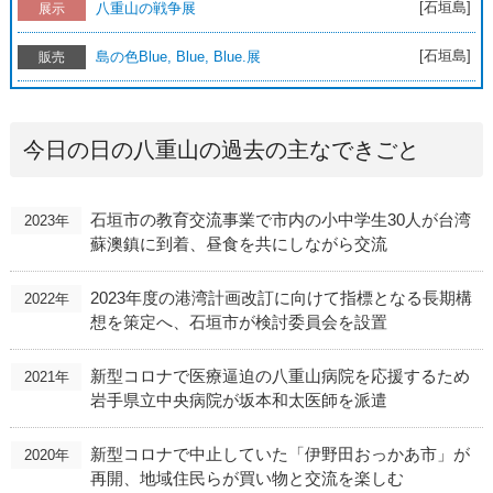
[石垣島]
八重山の戦争展
展示
[石垣島]
島の色Blue, Blue, Blue.展
販売
今日の日の八重山の過去の主なできごと
石垣市の教育交流事業で市内の小中学生30人が台湾
2023年
蘇澳鎮に到着、昼食を共にしながら交流
2023年度の港湾計画改訂に向けて指標となる長期構
2022年
想を策定へ、石垣市が検討委員会を設置
新型コロナで医療逼迫の八重山病院を応援するため
2021年
岩手県立中央病院が坂本和太医師を派遣
新型コロナで中止していた「伊野田おっかあ市」が
2020年
再開、地域住民らが買い物と交流を楽しむ