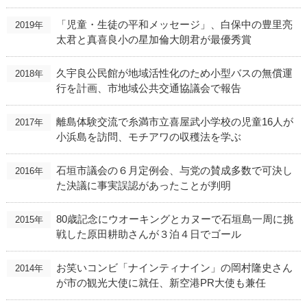
「児童・生徒の平和メッセージ」、白保中の豊里亮
2019年
太君と真喜良小の星加倫大朗君が最優秀賞
久宇良公民館が地域活性化のため小型バスの無償運
2018年
行を計画、市地域公共交通協議会で報告
離島体験交流で糸満市立喜屋武小学校の児童16人が
2017年
小浜島を訪問、モチアワの収穫法を学ぶ
石垣市議会の６月定例会、与党の賛成多数で可決し
2016年
た決議に事実誤認があったことが判明
80歳記念にウオーキングとカヌーで石垣島一周に挑
2015年
戦した原田耕助さんが３泊４日でゴール
お笑いコンビ「ナインティナイン」の岡村隆史さん
2014年
が市の観光大使に就任、新空港PR大使も兼任