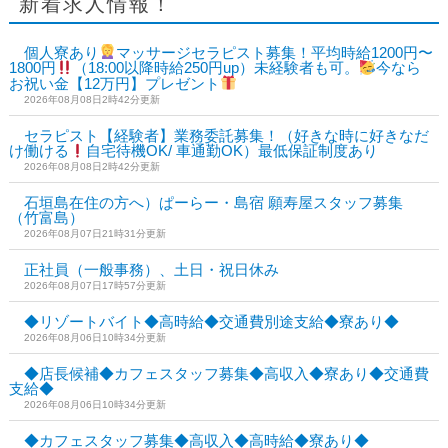
新着求人情報！
個人寮あり
マッサージセラピスト募集！平均時給1200円〜
1800円
（18:00以降時給250円up）未経験者も可。
今なら
お祝い金【12万円】プレゼント
2026年08月08日2時42分更新
セラピスト【経験者】業務委託募集！（好きな時に好きなだ
け働ける
自宅待機OK/ 車通勤OK）最低保証制度あり
2026年08月08日2時42分更新
石垣島在住の方へ）ぱーらー・島宿 願寿屋スタッフ募集
（竹富島）
2026年08月07日21時31分更新
正社員（一般事務）、土日・祝日休み
2026年08月07日17時57分更新
◆リゾートバイト◆高時給◆交通費別途支給◆寮あり◆
2026年08月06日10時34分更新
◆店長候補◆カフェスタッフ募集◆高収入◆寮あり◆交通費
支給◆
2026年08月06日10時34分更新
◆カフェスタッフ募集◆高収入◆高時給◆寮あり◆