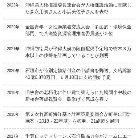
沖縄県人権擁護委員連合会が人権擁護活動に貢献し
2023年
た森永用朗さんと小浜美佐子さんを表彰
全国青年・女性漁業者交流大会「多面的・環境保全
2022年
部門」で八漁協資源管理推進委員会が２位
沖縄防衛局が平得大俣の陸自配備予定地で樹木３万
2021年
本以上の伐採を計画していることが判明
石垣市が特別定額給付金の申請書を郵送、支給総額
2020年
49億6,870万円、６月10日に支給開始予定
旧校舎の老朽化に伴い建て替えられた鳩間小中校の
2019年
新校舎落成祝賀会、島挙げて完成を喜ぶ
第２次竹富町海洋基本計画策定委員会が町長に同計
2018年
画案（2018～22年度）を答申、21施策を展開
千葉ロッテマリーンズ石垣島協力会がチームにエー
2017年