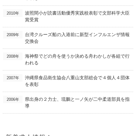
波照間小が読書活動優秀実践校表彰で文部科学大臣
2010年
賞受賞
台湾クルーズ船の入港前に新型インフルエンザ情報
2009年
交換会
海神祭でどの舟を使うか決める舟わかしが各組で行
2008年
われる
沖縄県食品衛生協会八重山支部総会で４個人４団体
2007年
を表彰
県出身の２力士、琉鵬と一ノ矢が二中柔道部員を指
2006年
導