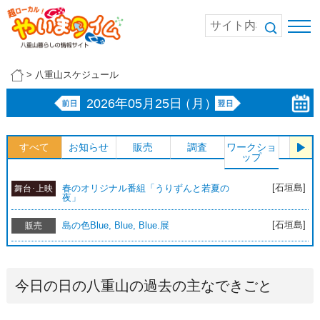
>
八重山スケジュール
2026年05月25日
（月）
すべて
お知らせ
販売
調査
ワークショ
体験
ップ
[石垣島]
春のオリジナル番組「うりずんと若夏の
舞台･上映
夜」
[石垣島]
島の色Blue, Blue, Blue.展
販売
今日の日の八重山の過去の主なできごと