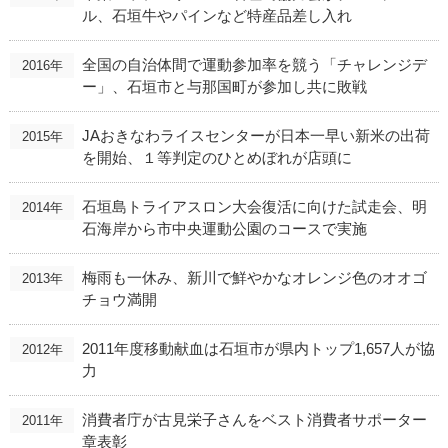
ル、石垣牛やパインなど特産品差し入れ
全国の自治体間で運動参加率を競う「チャレンジデ
2016年
ー」、石垣市と与那国町が参加し共に敗戦
JAおきなわライスセンターが日本一早い新米の出荷
2015年
を開始、１等判定のひとめぼれが店頭に
石垣島トライアスロン大会復活に向けた試走会、明
2014年
石海岸から市中央運動公園のコースで実施
梅雨も一休み、新川で鮮やかなオレンジ色のオオゴ
2013年
チョウ満開
2011年度移動献血は石垣市が県内トップ1,657人が協
2012年
力
消費者庁が古見栄子さんをベスト消費者サポーター
2011年
章表彰