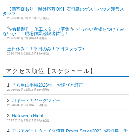
【個室寮あり・県外応募OK】石垣島のゲストハウス運営ス
タッフ
2026年08月03日18時21分更新
看板製作・施工スタッフ募集
でっかい看板をつけてみ
ないか！ 現場作業経験者歓迎！
2026年08月03日9時14分更新
土日休み！！平日のみ！平日スタッフ⭐︎
2026年08月02日17時38分更新
アクセス順位【スケジュール】
「八重山手帳2026年」お詫びと訂正
2026年07月23日16時45分配信
バギー・カヤックツアー
2024年03月25日9時33分配信
Halloween Night
2025年10月15日11時14分配信
アジアゲートウェイ交流戦 Power Series2023 in石垣島 千