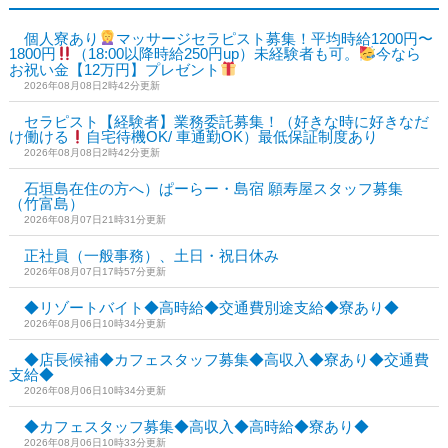
個人寮あり
マッサージセラピスト募集！平均時給1200円〜
1800円
（18:00以降時給250円up）未経験者も可。
今なら
お祝い金【12万円】プレゼント
2026年08月08日2時42分更新
セラピスト【経験者】業務委託募集！（好きな時に好きなだ
け働ける
自宅待機OK/ 車通勤OK）最低保証制度あり
2026年08月08日2時42分更新
石垣島在住の方へ）ぱーらー・島宿 願寿屋スタッフ募集
（竹富島）
2026年08月07日21時31分更新
正社員（一般事務）、土日・祝日休み
2026年08月07日17時57分更新
◆リゾートバイト◆高時給◆交通費別途支給◆寮あり◆
2026年08月06日10時34分更新
◆店長候補◆カフェスタッフ募集◆高収入◆寮あり◆交通費
支給◆
2026年08月06日10時34分更新
◆カフェスタッフ募集◆高収入◆高時給◆寮あり◆
2026年08月06日10時33分更新