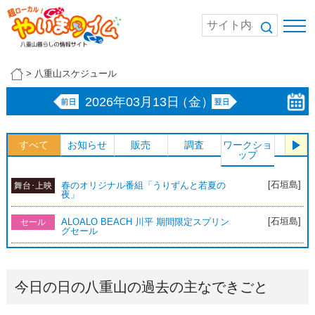
>
八重山スケジュール
2026年03月13日
（金）
すべて
お知らせ
販売
調査
ワークショ
体験
ップ
[石垣島]
春のオリジナル番組「うりずんと若夏の
舞台･上映
夜」
[石垣島]
ALOALO BEACH 川平 期間限定スプリン
セール
グセール
今日の日の八重山の過去の主なできごと