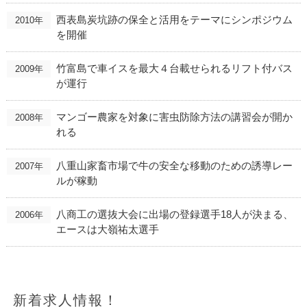
西表島炭坑跡の保全と活用をテーマにシンポジウム
2010年
を開催
竹富島で車イスを最大４台載せられるリフト付バス
2009年
が運行
マンゴー農家を対象に害虫防除方法の講習会が開か
2008年
れる
八重山家畜市場で牛の安全な移動のための誘導レー
2007年
ルが稼動
八商工の選抜大会に出場の登録選手18人が決まる、
2006年
エースは大嶺祐太選手
新着求人情報！