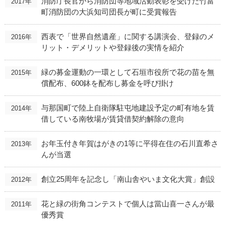
消防庁長官から消防団等地域活動表彰を受けた竹富
2017年
町消防団の大浜知司団長が町に受賞報告
西表で「世界自然遺産」に関する講演会、登録のメ
2016年
リット・デメリットや登録後の実情を紹介
緑の募金運動の一環として石垣市役所で花の苗を無
2015年
償配布、600鉢を配布し募金を呼び掛け
与那国町で陸上自衛隊駐屯地建設予定の町有地を賃
2014年
借している南牧場が賃貸借契約解除の意向
お年玉付き年賀はがきの1等に平得在住の石川直希さ
2013年
んが当選
創立25周年を記念し「南山舎やいま文化大賞」創設
2012年
花と緑の街角コンテストで個人は當山喜一さんが最
2011年
優秀賞