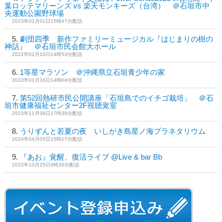
葉ロッテマリーンズ vs 楽天モンキーズ（台湾） ＠石垣市中
央運動公園野球場
2023年02月01日15時47分配信
劇団四季 新作ファミリーミュージカル『はじまりの樹の
神話』 ＠石垣市民会館大ホール
2022年02月10日14時53分配信
1等星マラソン ＠沖縄県立石垣青少年の家
2023年01月16日14時04分配信
第52回熱研市民公開講座「石垣島でのイチゴ栽培」 ＠石
垣市健康福祉センター2F視聴覚室
2023年11月09日17時39分配信
うりずんと若夏の夜 いしがき島星ノ海プラネタリウム
2024年04月05日15時17分配信
『あお』覚醒、復活ライブ @Live & bar Bb
2023年10月25日9時30分配信