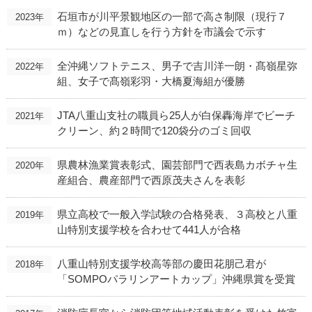
石垣市が川平景観地区の一部で高さ制限（現行７
2023年
ｍ）などの見直しを行う方針を市議会で示す
全沖縄ソフトテニス、男子で吉川洋一朗・髙嶺星弥
2022年
組、女子で髙嶺彩羽・大橋夏海組が優勝
JTA八重山支社の職員ら25人が白保轟海岸でビーチ
2021年
クリーン、約２時間で120袋分のゴミ回収
県農林漁業賞表彰式、園芸部門で西表島カボチャ生
2020年
産組合、農産部門で西原茂夫さんを表彰
県立高校で一般入学試験の合格発表、３高校と八重
2019年
山特別支援学校を合わせて441人が合格
八重山特別支援学校高等部の慶田花朋己君が
2018年
「SOMPOパラリンアートカップ」沖縄県賞を受賞