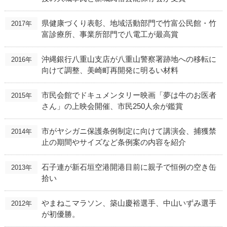
県健康づくり表彰、地域活動部門で竹富公民館・竹
2017年
富診療所、事業所部門で八電工が最高賞
沖縄銀行八重山支店が八重山警察署跡地への移転に
2016年
向けて調整、美崎町再開発に明るい材料
市民会館でドキュメンタリー映画「夢は牛のお医者
2015年
さん」の上映会開催、市民250人余が鑑賞
市がヤシガニ保護条例制定に向けて講演会、捕獲禁
2014年
止の期間やサイズなど条例案の内容を紹介
石子連が新石垣空港開港目前に親子で恒例の空き缶
2013年
拾い
やまねこマラソン、築山慶裕選手、中山いずみ選手
2012年
が初優勝。