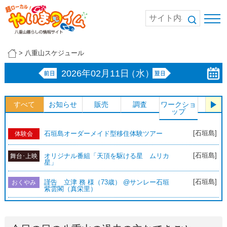
>
八重山スケジュール
2026年02月11日
（水）
すべて
お知らせ
販売
調査
ワークショ
体験
ップ
[石垣島]
石垣島オーダーメイド型移住体験ツアー
体験会
[石垣島]
オリジナル番組「天頂を駆ける星 ムリカ
舞台･上映
星」
[石垣島]
謹告 立津 務 様（73歳） @サンレー石垣
おくやみ
紫雲閣（真栄里）