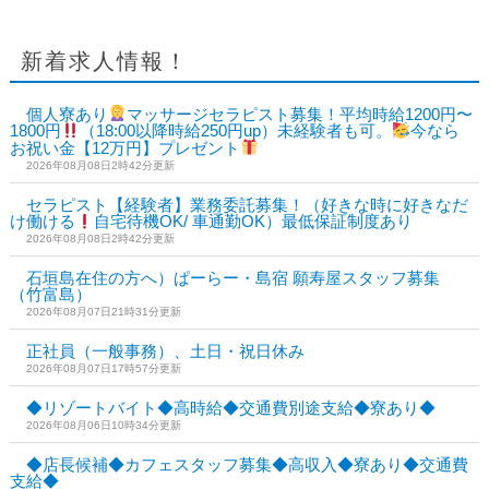
新着求人情報！
個人寮あり
マッサージセラピスト募集！平均時給1200円〜
1800円
（18:00以降時給250円up）未経験者も可。
今なら
お祝い金【12万円】プレゼント
2026年08月08日2時42分更新
セラピスト【経験者】業務委託募集！（好きな時に好きなだ
け働ける
自宅待機OK/ 車通勤OK）最低保証制度あり
2026年08月08日2時42分更新
石垣島在住の方へ）ぱーらー・島宿 願寿屋スタッフ募集
（竹富島）
2026年08月07日21時31分更新
正社員（一般事務）、土日・祝日休み
2026年08月07日17時57分更新
◆リゾートバイト◆高時給◆交通費別途支給◆寮あり◆
2026年08月06日10時34分更新
◆店長候補◆カフェスタッフ募集◆高収入◆寮あり◆交通費
支給◆