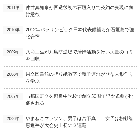
仲井真知事が再選後初の石垣入りで公約の実現に向
2011年
け意欲
2012年パラリンピック日本代表候補らが石垣島で強
2010年
化合宿
八商工生が八島防波堤で清掃活動を行い大量のゴミ
2009年
を回収
県立図書館の折り紙教室で親子連れがひな人形作り
2008年
を学ぶ
与那国町立久部良中学校で創立50周年記念式典が開
2007年
催される
やまねこマラソン、男子は宮下真一、女子は枳穀智
2006年
恵選手が大会史上初の２連覇