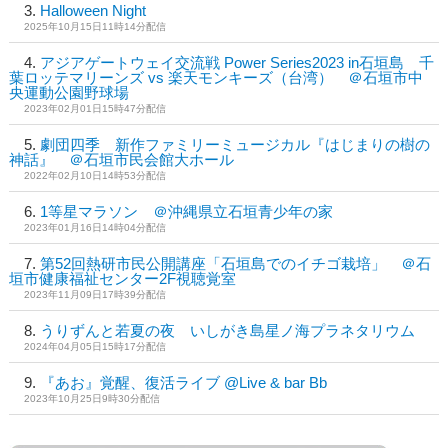
Halloween Night
2025年10月15日11時14分配信
アジアゲートウェイ交流戦 Power Series2023 in石垣島 千
葉ロッテマリーンズ vs 楽天モンキーズ（台湾） ＠石垣市中
央運動公園野球場
2023年02月01日15時47分配信
劇団四季 新作ファミリーミュージカル『はじまりの樹の
神話』 ＠石垣市民会館大ホール
2022年02月10日14時53分配信
1等星マラソン ＠沖縄県立石垣青少年の家
2023年01月16日14時04分配信
第52回熱研市民公開講座「石垣島でのイチゴ栽培」 ＠石
垣市健康福祉センター2F視聴覚室
2023年11月09日17時39分配信
うりずんと若夏の夜 いしがき島星ノ海プラネタリウム
2024年04月05日15時17分配信
『あお』覚醒、復活ライブ @Live & bar Bb
2023年10月25日9時30分配信