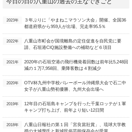
今日の日の八重山の過去の主なできごと
３年ぶりに「やまねこマラソン大会」開催、全国36
2023年
都道府県から959人が出場、完走率95.5％
八重山市町会が国境離島の定住促進を自民党に要
2022年
請、石垣港CIQ施設整備への補助など６項目
2020年の石垣空港の飛行機発着回数は前年比5,248回
2021年
減の１万7,958回、乗降客数は４割減少
OTV杯九州中学校バレーボール沖縄県大会で石二中
2020年
女子が八重山勢初優勝、九州大会出場へ
12年目の石垣島キャンプを行った千葉ロッテが１軍
2019年
キャンプ打ち上げ、前年より短い12日間
八重山日報社の第１回「宮良當壯賞」、琉球大学教
2018年
授の大城學氏と新城民俗芸能保存会が受賞