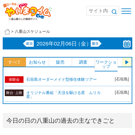
>
八重山スケジュール
2026年02月06日
（金）
すべて
お知らせ
販売
調査
ワークショ
体験
ップ
[石垣島]
石垣島オーダーメイド型移住体験ツアー
体験会
[石垣島]
オリジナル番組「天頂を駆ける星 ムリカ
舞台･上映
星」
今日の日の八重山の過去の主なできごと