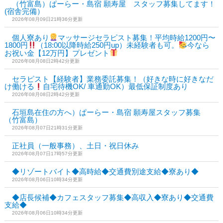
（竹富島）ぱーらー・島宿 願寿屋 スタッフ募集してます！
(宿舎完備）
2026年08月09日21時36分更新
個人寮あり
マッサージセラピスト募集！平均時給1200円〜
1800円
（18:00以降時給250円up）未経験者も可。
今なら
お祝い金【12万円】プレゼント
2026年08月08日2時42分更新
セラピスト【経験者】業務委託募集！（好きな時に好きなだ
け働ける
自宅待機OK/ 車通勤OK）最低保証制度あり
2026年08月08日2時42分更新
石垣島在住の方へ）ぱーらー・島宿 願寿屋スタッフ募集
（竹富島）
2026年08月07日21時31分更新
正社員（一般事務）、土日・祝日休み
2026年08月07日17時57分更新
◆リゾートバイト◆高時給◆交通費別途支給◆寮あり◆
2026年08月06日10時34分更新
◆店長候補◆カフェスタッフ募集◆高収入◆寮あり◆交通費
支給◆
2026年08月06日10時34分更新