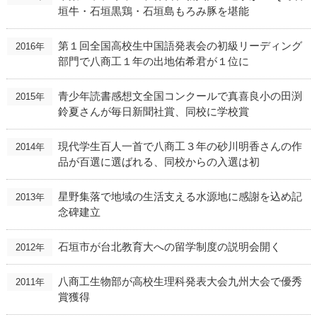
垣牛・石垣黒鶏・石垣島もろみ豚を堪能
第１回全国高校生中国語発表会の初級リーディング
2016年
部門で八商工１年の出地佑希君が１位に
青少年読書感想文全国コンクールで真喜良小の田渕
2015年
鈴夏さんが毎日新聞社賞、同校に学校賞
現代学生百人一首で八商工３年の砂川明香さんの作
2014年
品が百選に選ばれる、同校からの入選は初
星野集落で地域の生活支える水源地に感謝を込め記
2013年
念碑建立
石垣市が台北教育大への留学制度の説明会開く
2012年
八商工生物部が高校生理科発表大会九州大会で優秀
2011年
賞獲得