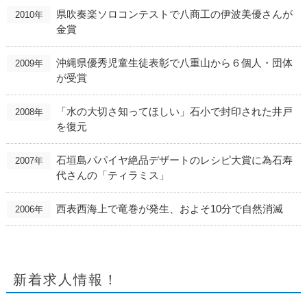
県吹奏楽ソロコンテストで八商工の伊波美優さんが
2010年
金賞
沖縄県優秀児童生徒表彰で八重山から６個人・団体
2009年
が受賞
「水の大切さ知ってほしい」石小で封印された井戸
2008年
を復元
石垣島パパイヤ絶品デザートのレシピ大賞に為石寿
2007年
代さんの「ティラミス」
西表西海上で竜巻が発生、およそ10分で自然消滅
2006年
新着求人情報！