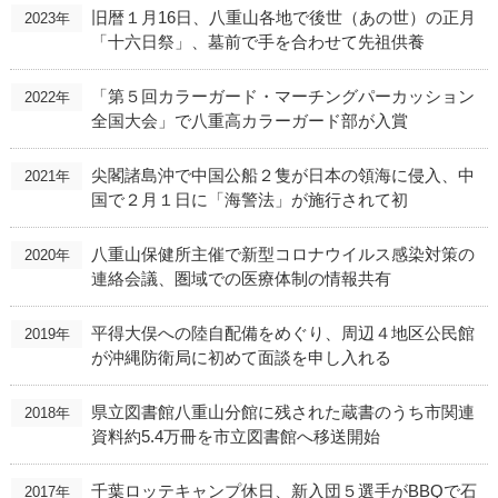
旧暦１月16日、八重山各地で後世（あの世）の正月
2023年
「十六日祭」、墓前で手を合わせて先祖供養
「第５回カラーガード・マーチングパーカッション
2022年
全国大会」で八重高カラーガード部が入賞
尖閣諸島沖で中国公船２隻が日本の領海に侵入、中
2021年
国で２月１日に「海警法」が施行されて初
八重山保健所主催で新型コロナウイルス感染対策の
2020年
連絡会議、圏域での医療体制の情報共有
平得大俣への陸自配備をめぐり、周辺４地区公民館
2019年
が沖縄防衛局に初めて面談を申し入れる
県立図書館八重山分館に残された蔵書のうち市関連
2018年
資料約5.4万冊を市立図書館へ移送開始
千葉ロッテキャンプ休日、新入団５選手がBBQで石
2017年