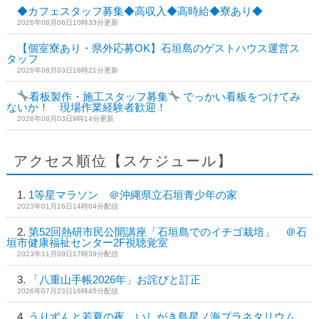
◆カフェスタッフ募集◆高収入◆高時給◆寮あり◆
2026年08月06日10時33分更新
【個室寮あり・県外応募OK】石垣島のゲストハウス運営ス
タッフ
2026年08月03日18時21分更新
看板製作・施工スタッフ募集
でっかい看板をつけてみ
ないか！ 現場作業経験者歓迎！
2026年08月03日9時14分更新
アクセス順位【スケジュール】
1等星マラソン ＠沖縄県立石垣青少年の家
2023年01月16日14時04分配信
第52回熱研市民公開講座「石垣島でのイチゴ栽培」 ＠石
垣市健康福祉センター2F視聴覚室
2023年11月09日17時39分配信
「八重山手帳2026年」お詫びと訂正
2026年07月23日16時45分配信
うりずんと若夏の夜 いしがき島星ノ海プラネタリウム