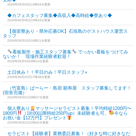
2026年08月06日10時34分更新
◆カフェスタッフ募集◆高収入◆高時給◆寮あり◆
2026年08月06日10時33分更新
【個室寮あり・県外応募OK】石垣島のゲストハウス運営ス
タッフ
2026年08月03日18時21分更新
看板製作・施工スタッフ募集
でっかい看板をつけてみ
ないか！ 現場作業経験者歓迎！
2026年08月03日9時14分更新
土日休み！！平日のみ！平日スタッフ⭐︎
2026年08月02日17時38分更新
（竹富島）ぱーらー・島宿 願寿屋 スタッフ募集してます！
(宿舎完備）
2026年08月01日9時27分更新
個人寮あり
マッサージセラピスト募集！平均時給1200円〜
1800円
（18:00以降時給250円up）未経験者も可。
今なら
お祝い金【12万円】プレゼント
2026年08月01日2時42分更新
セラピスト【経験者】業務委託募集！（好きな時に好きなだ