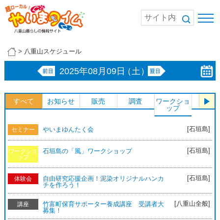
>
八重山スケジュール
2025年08月09日
（土）
すべて
お知らせ
販売
調査
ワークショ
体験
ップ
[石垣島]
やいまゆんたく会
セミナー
[石垣島]
石垣島の「風」ワークショップ
ワークショ
ップ
[石垣島]
自由研究応援企画！泥染オリジナルハンカ
体験会
チを作ろう！
[八重山全般]
竹富町保育サポーター養成講座 受講者大
講座
募集！