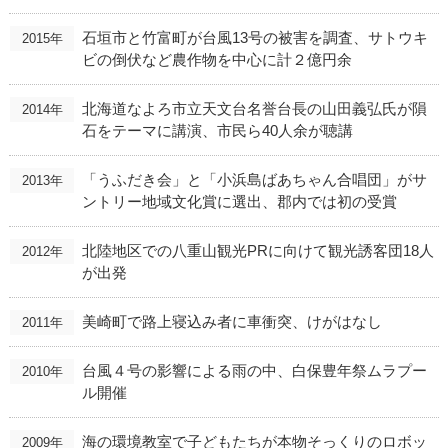
石垣市と竹富町が台風13号の被害を調査、サトウキ
2015年
ビの倒伏など農作物を中心に計２億円余
北海道なよろ市立天文台名誉台長の山田義弘氏が隕
2014年
石をテーマに講演、市民ら40人余が聴講
「うふだき会」と「小浜島ばあちゃん合唱団」がサ
2013年
ントリー地域文化賞に選出、郡内では初の受賞
北陸地区での八重山観光PRに向けて観光誘客団18人
2012年
が出発
美崎町で路上寝込み者に車衝突、けがはなし
2011年
台風４号の影響による雨の中、白保豊年祭ムラプー
2010年
ル開催
海の環境教室で子どもたちが本物そっくりのロボッ
2009年