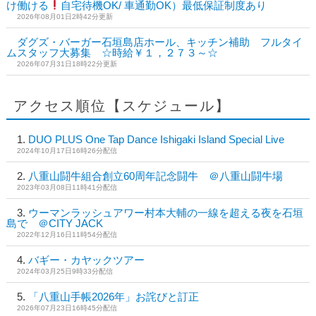
け働ける
自宅待機OK/ 車通勤OK）最低保証制度あり
2026年08月01日2時42分更新
ダグズ・バーガー石垣島店ホール、キッチン補助 フルタイ
ムスタッフ大募集 ☆時給￥１，２７３～☆
2026年07月31日18時22分更新
アクセス順位【スケジュール】
DUO PLUS One Tap Dance Ishigaki Island Special Live
2024年10月17日16時26分配信
八重山闘牛組合創立60周年記念闘牛 ＠八重山闘牛場
2023年03月08日11時41分配信
ウーマンラッシュアワー村本大輔の一線を超える夜を石垣
島で ＠CITY JACK
2022年12月16日11時54分配信
バギー・カヤックツアー
2024年03月25日9時33分配信
「八重山手帳2026年」お詫びと訂正
2026年07月23日16時45分配信