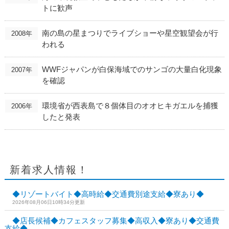
トに歓声
南の島の星まつりでライブショーや星空観望会が行
2008年
われる
WWFジャパンが白保海域でのサンゴの大量白化現象
2007年
を確認
環境省が西表島で８個体目のオオヒキガエルを捕獲
2006年
したと発表
新着求人情報！
◆リゾートバイト◆高時給◆交通費別途支給◆寮あり◆
2026年08月06日10時34分更新
◆店長候補◆カフェスタッフ募集◆高収入◆寮あり◆交通費
支給◆