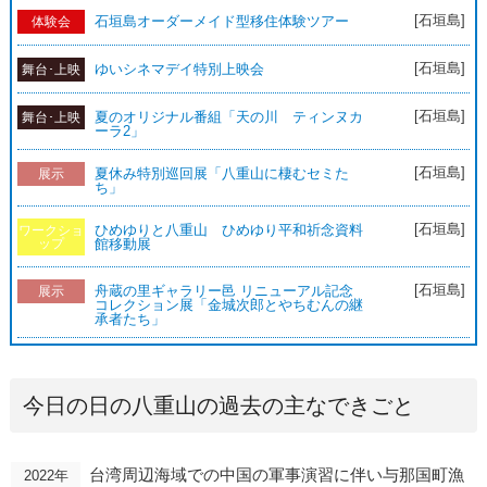
[石垣島]
石垣島オーダーメイド型移住体験ツアー
体験会
[石垣島]
ゆいシネマデイ特別上映会
舞台･上映
[石垣島]
夏のオリジナル番組「天の川 ティンヌカ
舞台･上映
ーラ2」
[石垣島]
夏休み特別巡回展「八重山に棲むセミた
展示
ち」
[石垣島]
ひめゆりと八重山 ひめゆり平和祈念資料
ワークショ
ップ
館移動展
[石垣島]
舟蔵の里ギャラリー邑 リニューアル記念
展示
コレクション展「金城次郎とやちむんの継
承者たち」
今日の日の八重山の過去の主なできごと
台湾周辺海域での中国の軍事演習に伴い与那国町漁
2022年