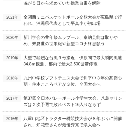
協が５日から求めていた操業自粛を解除
全関西ミニバスケットボール交歓大会が広島県で行
2021年
われ、沖縄県代表として平真小が初出場
新川字会の豊年祭ムラプール、奉納芸能は取りや
2020年
め、来夏世の世果報や新型コロナ終息願う
大型で猛烈な台風９号接近、伊原間で最大瞬間風速
2019年
34.8ｍ観測、郡内で最大2,500世帯停電
九州中学校ソフトテニス大会で川平中３年の髙嶺心
2018年
萌・仲本こころペアが３位、全国大会へ
第37回全日本バレーボール小学生大会、八島マリン
2017年
ズは２次予選で敗れベスト16入りならず
八重山地区トラクター耕競技大会が８年ぶりに開催
2016年
され、知花忠さんが最優秀賞で県大会へ