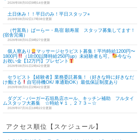
2026年08月03日9時14分更新
土日休み！！平日のみ！平日スタッフ⭐︎
2026年08月02日17時38分更新
（竹富島）ぱーらー・島宿 願寿屋 スタッフ募集してます！
(宿舎完備）
2026年08月01日9時27分更新
個人寮あり
マッサージセラピスト募集！平均時給1200円〜
1800円
（18:00以降時給250円up）未経験者も可。
今なら
お祝い金【12万円】プレゼント
2026年08月01日2時42分更新
セラピスト【経験者】業務委託募集！（好きな時に好きなだ
け働ける
自宅待機OK/ 車通勤OK）最低保証制度あり
2026年08月01日2時42分更新
ダグズ・バーガー石垣島店ホール、キッチン補助 フルタイ
ムスタッフ大募集 ☆時給￥１，２７３～☆
2026年07月31日18時22分更新
アクセス順位【スケジュール】