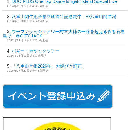
DUO PLUS One Tap Dance Ishigaki Island Special Live
2024年10月17日16時26分配信
八重山闘牛組合創立60周年記念闘牛 ＠八重山闘牛場
2023年03月08日11時41分配信
ウーマンラッシュアワー村本大輔の一線を超える夜を石垣
島で ＠CITY JACK
2022年12月16日11時54分配信
バギー・カヤックツアー
2024年03月25日9時33分配信
「八重山手帳2026年」お詫びと訂正
2026年07月23日16時45分配信