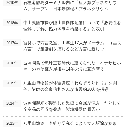
石垣港離島ターミナル内に「星ノ海プラネタリウ
2019年
ム」オープン、日本最南端のプラネタリウム
中山義隆市長が陸上自衛隊配備について「必要性を
2018年
理解し了解、協力体制を構築する」と表明
宮良小で方言教室、１年生17人がメーラムニ（宮良
2017年
方言）で童話劇を演じるなど方言に親しむ
波照間島で琉球王朝時代に建てられた「イナサヒ小
2016年
屋」のカヤ葺き屋根を14年ぶりに葺き替え
八重山博物館が体験講座「わらぞうり作り」を開
2015年
催、講師の宮良信和さんが市民約20人を指導
波照間製糖が製造した黒糖に金属が混入したとして
2014年
全商品の回収を発表、製糖機器に原因か
八重山漁協一本釣り研究会によるサメ駆除が始ま
2013年