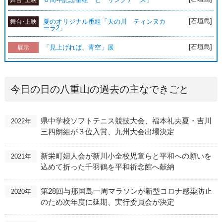
舞台･上映
[石垣島]
夏のオリジナル番組「天の川 ティンヌカ
舞台･上映
ーラ2」
[石垣島]
「見上げれば、青空」展
展示
今日の日の八重山の過去の主なできごと
県中学校ソフトテニス競技大会、福本礼央夏・吉川
2022年
三四朗組が３位入賞、九州大会出場決定
新栄町婦人会が新川小全校児童らと平和への願いを
2021年
込めて折った千羽鶴を平和祈念館へ献納
第28回与那国島一周マラソンが新型コロナ感染防止
2020年
のため次年度に延期、実行委員会が決定