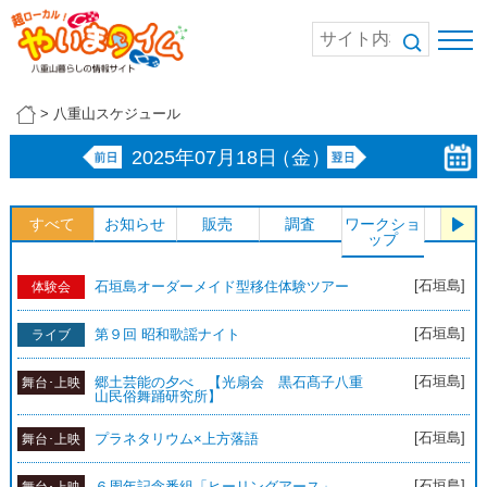
>
八重山スケジュール
2025年07月18日
（金）
すべて
お知らせ
販売
調査
ワークショ
体験
ップ
[石垣島]
石垣島オーダーメイド型移住体験ツアー
体験会
[石垣島]
第９回 昭和歌謡ナイト
ライブ
[石垣島]
郷土芸能の夕べ 【光扇会 黒石髙子八重
舞台･上映
山民俗舞踊研究所】
[石垣島]
プラネタリウム×上方落語
舞台･上映
[石垣島]
６周年記念番組「ヒーリングアース」