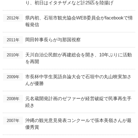
り、初日はイタチザメなど計25匹を陸揚げ
県内初、石垣市観光協会WEB委員会がfacebookで情
2012年
報発信
岡田幹事長らが与那国視察
2011年
天川自治公民館が再建総会を開き、10年ぶりに活動
2010年
を再開
市長杯中学生英語弁論大会で石垣中の丸山映実加さ
2009年
んが優勝
元名蔵開発計画のゼファーが経営破綻で民事再生手
2008年
続き
沖縄の観光意見発表コンクールで張本美嶺さんが最
2007年
優秀賞