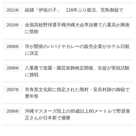
組踊「伊祖の子」 116年ぶり復活、宮鳥御嶽で
2011年
全国高校野球選手権沖縄大会準決勝で八重高が興南
2010年
に惜敗
市が開発のパパイヤカレーの販売企業がホテル日航
2009年
に決定
八重農で造園・園芸装飾検定開催、生徒が実技試験
2008年
に挑戦
市有形文化財に指定された廃村・安良村跡の御嶽で
2007年
豊年祭
沖縄マスターズ陸上の85歳以上60メートルで野原泰
2006年
正さんが日本新で優勝