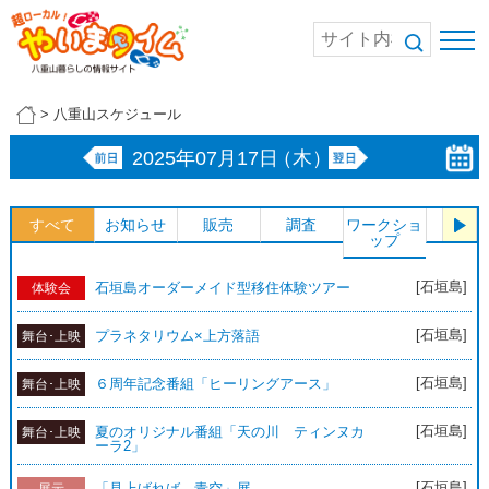
>
八重山スケジュール
2025年07月17日
（木）
すべて
お知らせ
販売
調査
ワークショ
体験
ップ
[石垣島]
石垣島オーダーメイド型移住体験ツアー
体験会
[石垣島]
プラネタリウム×上方落語
舞台･上映
[石垣島]
６周年記念番組「ヒーリングアース」
舞台･上映
[石垣島]
夏のオリジナル番組「天の川 ティンヌカ
舞台･上映
ーラ2」
[石垣島]
「見上げれば、青空」展