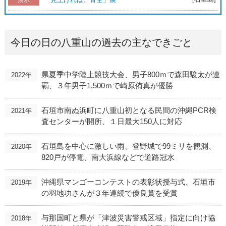
展示
今日の日の八重山の過去の主なできごと
県夏季中学陸上競技大会、男子800ｍで森田駿太が連
2022年
覇、３年男子1,500ｍで崎原侑真が優勝
石垣市南ぬ浜町に八重山初となる民間の沖縄PCR検
2021年
査センターが開所、１日最大150人に対応
石垣島を中心に激しい雨、登野城で99ミリを観測、
2020年
820戸が停電、南大浜線などで道路冠水
沖縄県マンゴーコンテストの表彰状授与式、石垣市
2019年
の羽地功さんが３年連続で優良賞を受賞
与那国町と県が「津波災害警戒区域」指定に向け協
2018年