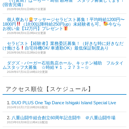
（竹富島）ぱーらー・島宿 願寿屋 スタッフ募集してます！
(宿舎完備）
2026年08月01日9時27分更新
個人寮あり
マッサージセラピスト募集！平均時給1200円〜
1800円
（18:00以降時給250円up）未経験者も可。
今なら
お祝い金【12万円】プレゼント
2026年08月01日2時42分更新
セラピスト【経験者】業務委託募集！（好きな時に好きなだ
け働ける
自宅待機OK/ 車通勤OK）最低保証制度あり
2026年08月01日2時42分更新
ダグズ・バーガー石垣島店ホール、キッチン補助 フルタイ
ムスタッフ大募集 ☆時給￥１，２７３～☆
2026年07月31日18時22分更新
アクセス順位【スケジュール】
DUO PLUS One Tap Dance Ishigaki Island Special Live
2024年10月17日16時26分配信
八重山闘牛組合創立60周年記念闘牛 ＠八重山闘牛場
2023年03月08日11時41分配信