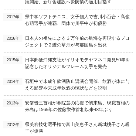
議開始、新庁舎建設へ緊防債の適用目指す
県中学ソフトテニス、女子個人で吉川小百合・髙嶺
2017年
心萌選手が連覇、団体で川平中が初優勝
日本人の祖先による３万年前の航海を再現するプロ
2016年
ジェクトで２艘の草舟が与那国島を出発
日本郵便沖縄支社がイリオモテヤマネコ発見50年を
2015年
記念したオリジナルフレーム切手を発売
石垣中で未成年飲酒防止講演会開催、飲酒が体に与
2014年
える影響や未成年飲酒の現状などを説明
安倍晋三首相が参院選の応援で初来島、現職首相の
2013年
来島は1965年の佐藤栄作首相以来48年ぶり
県美容技術選手権で富山美恵子さん新城桃子さん親
2012年
子が優勝